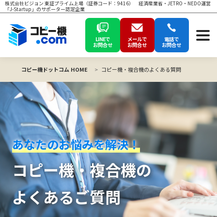
株式会社ビジョン 東証プライム上場（証券コード：9416） 経済産業省・JETRO・NEDO運営
「J-Startup」のサポーター認定企業
LINEで
メールで
電話で
お問合せ
お問合せ
お問合せ
コピー機ドットコム HOME
コピー機・複合機のよくある質問
あなたのお悩みを解決！
コピー機・複合機の
よくあるご質問