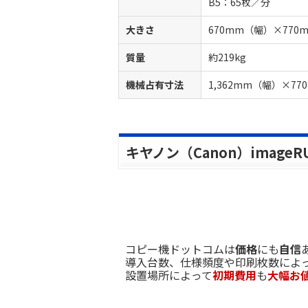
B5：65枚／分
大きさ
670mm（幅）×770
質量
約219kg
機械占有寸法
1,362mm（幅）×7
キヤノン（Canon）imageRU
コピー機ドットコムは
価格
にも
自信
導入台数、仕様頻度や印刷枚数によ
設置場所によって
初期費用
も
大幅お