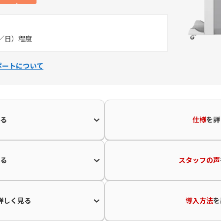
0枚／日）程度
ポートについて
る
仕様
を
詳
る
スタッフの声
詳しく見る
導入方法
を