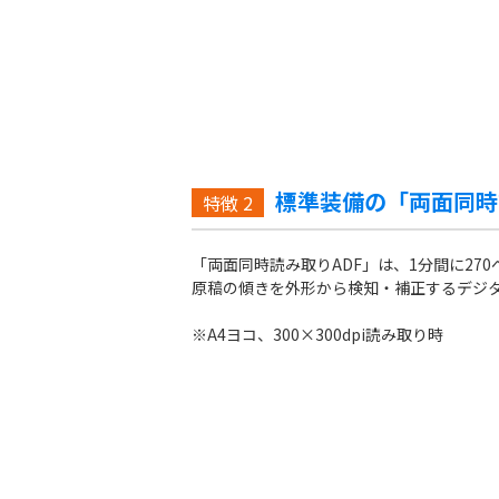
標準装備の「両面同時
特徴
2
「両面同時読み取りADF」は、1分間に2
原稿の傾きを外形から検知・補正するデジ
※A4ヨコ、300×300dpi読み取り時