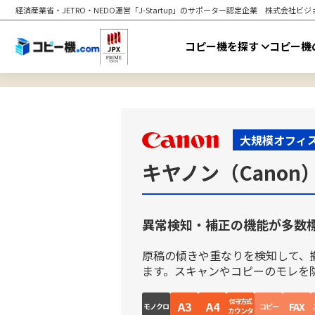
経済産業省・JETRO・NEDO運営「J-Startup」のサポーター認定企業
株式会社ビジョ
コピー機を探す
コピー機
大規模オフィ
キヤノン（Canon）i
異常検知・補正の機能が多数
原稿の傾きや重なりを検知して、
ます。スキャンやコピーのモレを
保守方式
A3
A4
FAX
モノクロ
コピー
カウンタ