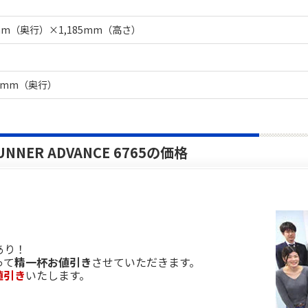
mm（奥行）×1,185mm（高さ）
70mm（奥行）
NNER ADVANCE 6765の価格
あり！
って
精一杯お値引き
させていただきます。
値引き
いたします。