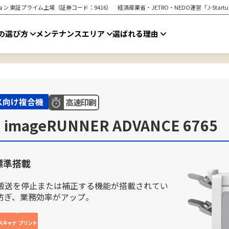
ン 東証プライム上場（証券コード：9416） 経済産業省・JETRO・NEDO運営「J-Star
の選び方
メンテナンスエリア
選ばれる理由
ス向け複合機
高速印刷
mageRUNNER ADVANCE 6765
標準搭載
搬送を停止または補正する機能が搭載されてい
防ぎ、業務効率がアップ。
スキャナ
プリント