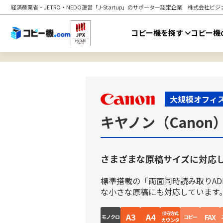
経済産業省・JETRO・NEDO運営「J-Startup」のサポーター認定企業
株式会社ビジョ
コピー機を探す
コピー機
大規模オフィ
キヤノン（Canon）i
さまざまな原稿サイズに対応し
標準搭載の「両面同時読み取りA
な小さな原稿にも対応しています
保守方式
A3
A4
FAX
モノクロ
コピー
カウンタ