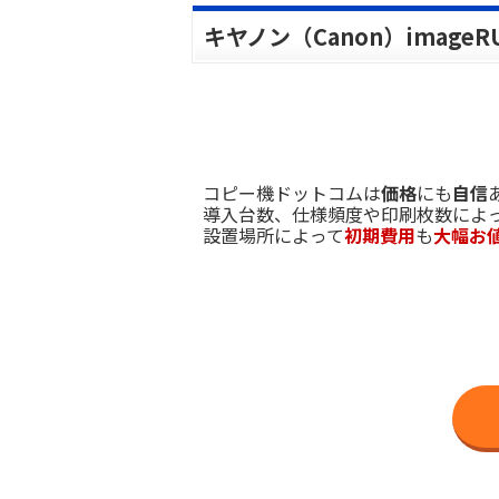
キヤノン（Canon）imageRU
コピー機ドットコムは
価格
にも
自信
導入台数、仕様頻度や印刷枚数によ
設置場所によって
初期費用
も
大幅お