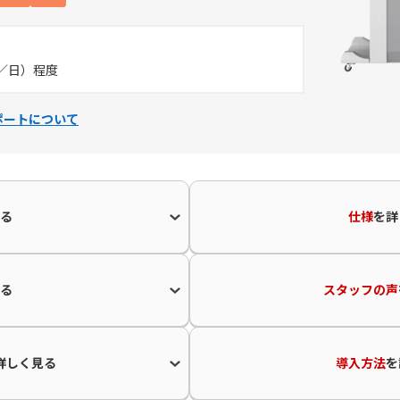
0枚／日）程度
ポートについて
る
仕様
を
詳
る
スタッフの声
詳しく見る
導入方法
を