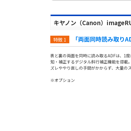
キヤノン（Canon）imageRU
「両面同時読み取りA
特徴
1
表と裏の両面を同時に読み取るADFは、1
知・補正するデジタル斜行補正機能を搭載
ズレややり直しの手間がかからず、大量の
※オプション