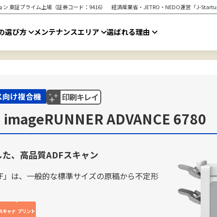
ン 東証プライム上場（証券コード：9416） 経済産業省・JETRO・NEDO運営「J-Star
の選び方
メンテナンスエリア
選ばれる理由
ス向け複合機
印刷キレイ
mageRUNNER ADVANCE 6780
た、高品質ADFスキャン
DF」は、一般的な標準サイズの原稿から不定形
。
スキャナ
プリント