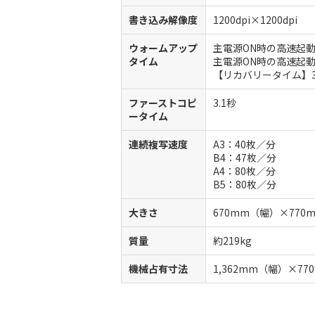
書き込み解像度
1200dpi×1200dpi
ウォームアップ
主電源ON時の高速起動
タイム
主電源ON時の高速起動
【リカバリータイム】3
ファーストコピ
3.1秒
ータイム
連続複写速度
A3：40枚／分
B4：47枚／分
A4：80枚／分
B5：80枚／分
大きさ
670mm（幅）×770
質量
約219kg
機械占有寸法
1,362mm（幅）×7