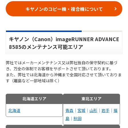
キヤノンのコピー機・複合機について
キヤノン（Canon）imageRUNNER ADVANCE
8585のメンテナンス可能エリア
弊社ではメーカーメンテナンス又は弊社独自の保守契約に基づ
き、万全の体制でお客様をサポートさせて頂いております。
また、弊社では北海道から沖縄まで全国対応させて頂いておりま
す（離島など一部地域は除く）
北海道エリア
東北エリア
北海道
青森
｜
宮城
｜
山形
｜
岩手
｜
福
島
｜
秋田