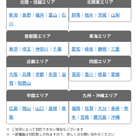
北陸・信越エリア
北関東エリア
新潟
｜
長野
｜
福井
｜
富山
｜
石
群馬
｜
栃木
｜
茨城
｜
山梨
川
首都圏エリア
東海エリア
東京
｜
埼玉
｜
神奈川
｜
千葉
愛知
｜
岐阜
｜
静岡
｜
三重
近畿エリア
四国エリア
大阪
｜
兵庫
｜
京都
｜
奈良
｜
滋
高知
｜
香川
｜
徳島
｜
愛媛
賀
｜
和歌山
中国エリア
九州・沖縄エリア
広島
｜
岡山
｜
山口
｜
島根
｜
鳥
福岡
｜
佐賀
｜
大分
｜
長崎
｜
熊
取
本
｜
宮崎
｜
鹿児島
｜
沖縄
ご状況によって対応できない場合もございます
一部離島は対応致しかねますので、詳しくはお問い合わせください