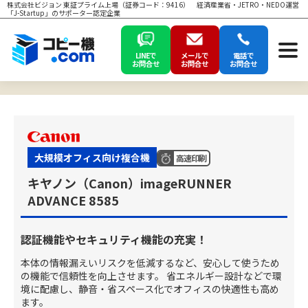
株式会社ビジョン 東証プライム上場（証券コード：9416） 経済産業省・JETRO・NEDO運営
「J-Startup」のサポーター認定企業
LINEで
メールで
電話で
お問合せ
お問合せ
お問合せ
大規模オフィス向け複合機
高速印刷
キヤノン（Canon）imageRUNNER
ADVANCE 8585
認証機能やセキュリティ機能の充実！
本体の情報漏えいリスクを低減するなど、安心して使うため
の機能で信頼性を向上させます。 省エネルギー設計などで環
境に配慮し、静音・省スペース化でオフィスの快適性も高め
ます。