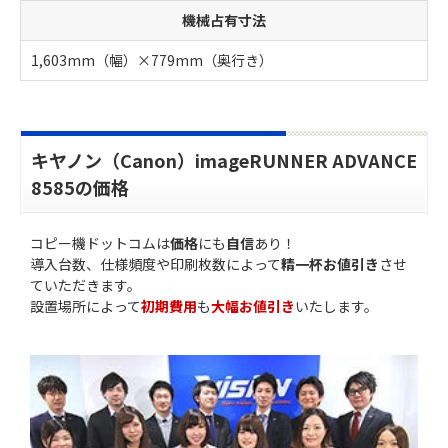
機械占有寸法
1,603mm（幅）×779mm（奥行き）
キヤノン（Canon）imageRUNNER ADVANCE
8585の価格
コピー機ドットコムは
価格
にも
自信
あり！
導入台数、仕様頻度や印刷枚数によって
精一杯お値引き
させ
ていただきます。
設置場所によって
初期費用
も
大幅お値引き
いたします。