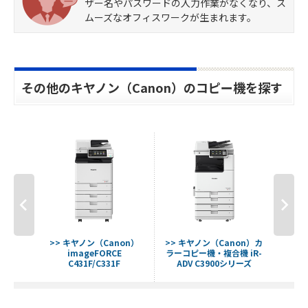
ザー名やパスワードの入力作業がなくなり、ス
ムーズなオフィスワークが生まれます。
その他のキヤノン（Canon）のコピー機を探す
non）
>> キヤノン（Canon）
>> キヤノン（Canon）カ
>> 
X-2200
imageFORCE
ラーコピー機・複合機 iR-
ima
C431F/C331F
ADV C3900シリーズ