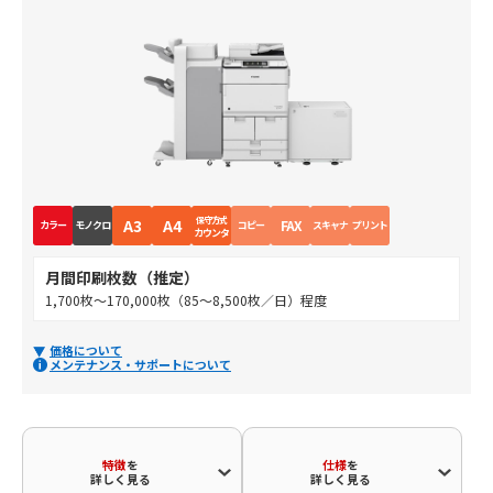
保守方式
A3
A4
FAX
カラー
モノクロ
コピー
スキャナ
プリント
カウンタ
月間印刷枚数（推定）
1,700枚～170,000枚（85～8,500枚／日）程度
価格について
メンテナンス・サポートについて
特徴
を
仕様
を
詳しく見る
詳しく見る