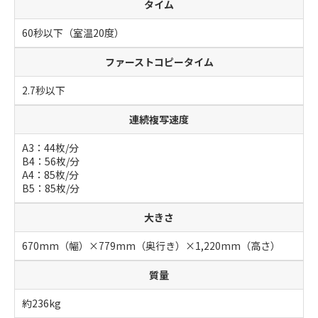
タイム
60秒以下（室温20度）
ファーストコピータイム
2.7秒以下
連続複写速度
A3：44枚/分
B4：56枚/分
A4：85枚/分
B5：85枚/分
大きさ
670mm（幅）×779mm（奥行き）×1,220mm（高さ）
質量
約236kg