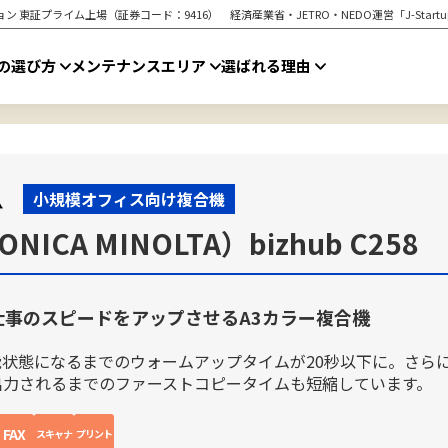
ン 東証プライム上場（証券コード：9416） 経済産業省・JETRO・NEDO運営「J-Star
の選び方
メンテナンスエリア
選ばれる理由
小規模オフィス向け複合機
CA MINOLTA）bizhub C258
仕事のスピードをアップさせるA3カラー複合機
能状態になるまでのウォームアップタイムが20秒以下に。さら
出力されるまでのファーストコピータイムも短縮しています。
FAX
スキャナ
プリント