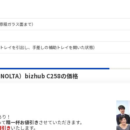
m（原稿ガラス面まで）
（給紙トレイを引出し、手差しの補助トレイを開いた状態）
OLTA）bizhub C258の価格
あり！
って
精一杯お値引き
させていただきます。
値引き
いたします。