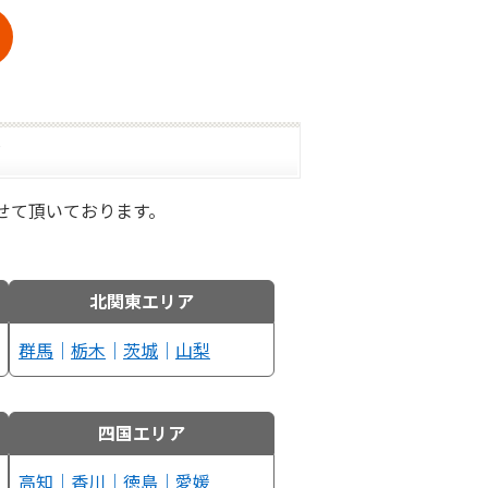
ア
せて頂いております。
北関東エリア
群馬
｜
栃木
｜
茨城
｜
山梨
四国エリア
高知
｜
香川
｜
徳島
｜
愛媛