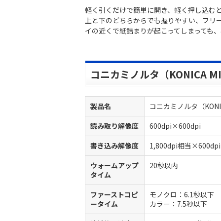
軽く引くだけで簡単に開き、軽く押し込む
上と下のどちらからでも握りやすい、フリ
イの近くで紙詰まりが起こってしまっても
コニカミノルタ（KONICA MIN
製品名
コニカミノルタ（KONICA 
読み取り解像度
600dpi×600dpi
書き込み解像度
1,800dpi相当×600dpi
ウォームアップ
20秒以内
タイム
ファーストコピ
モノクロ：6.1秒以下
ータイム
カラー：7.5秒以下