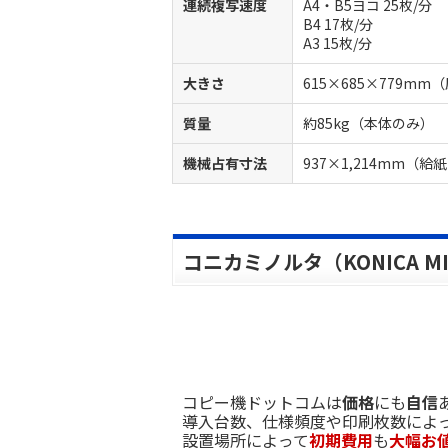
連続複写速度
A4・B5ヨコ 25枚/分
B4 17枚/分
A3 15枚/分
大きさ
615×685×779m
質量
約85kg（本体のみ）
機械占有寸法
937×1,214mm
コニカミノルタ（KONICA MIN
コピー機ドットコムは
価格
にも
自信
導入台数、仕様頻度や印刷枚数によ
設置場所によって
初期費用
も
大幅お