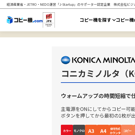
経済産業省・JETRO・NEDO運営「J-Startup」のサポーター認定企業
株式会社ビジョ
コピー機を探す
コピー機
コニカミノルタ（KONI
ウォームアップの時間短縮で
主電源をONにしてからコピー可
ボタンを押してから最初の1枚が
保守方式
A3
A4
カラー
モノクロ
コピー
カウンタ