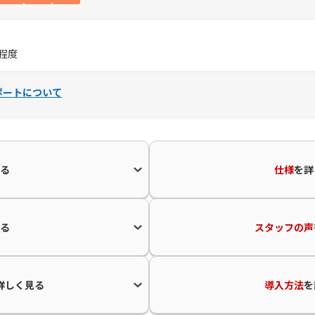
）程度
ポートについて
る
仕様
を
詳
る
スタッフの声
詳しく見る
導入方法
を