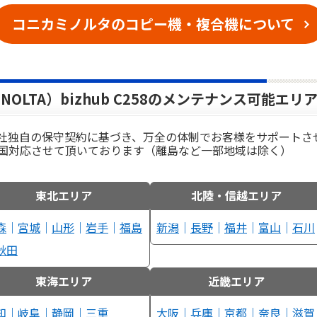
コニカミノルタのコピー機・複合機について
NOLTA）bizhub C258のメンテナンス可能エリ
社独自の保守契約に基づき、万全の体制でお客様をサポートさ
国対応させて頂いております（離島など一部地域は除く）
東北エリア
北陸・信越エリア
森
｜
宮城
｜
山形
｜
岩手
｜
福島
新潟
｜
長野
｜
福井
｜
富山
｜
石川
秋田
東海エリア
近畿エリア
知
｜
岐阜
｜
静岡
｜
三重
大阪
｜
兵庫
｜
京都
｜
奈良
｜
滋賀