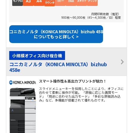
A3
A4
FAX
モノクロ
コピー
スキャナ
プリント
カウンタ
月間印刷枚数（推定）
900枚～90,000枚（45～4,500枚／日）程度
コニカミノルタ（KONICA MINOLTA）bizhub 458
についてもっと詳しく >
小規模オフィス向け複合機
コニカミノルタ（KONICA MINOLTA）bizhub
458e
スマート操作性＆高出力プリントが魅力！
スライドメニューキーを採用したことにより、オフィスに
合わせて柔軟に操作が可能。 「原稿に応じた画質モー
ド」「用途に合わせた出力モード」「多彩な原稿読み込
み」など、多機能が搭載されて優れものです。