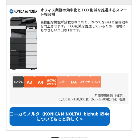
オフィス業務の効率化とTCO 削減を推進するスマー
ト複合機！
高性能な機能が搭載されており、かつてないほど業務効率
を向上させます。 TCO削減を推進しているため、環境に
もやさしいエコな1台です。
保守方式
A3
A4
FAX
モノクロ
コピー
スキャナ
プリント
カウンタ
月間印刷枚数（推定）
1,300枚～130,000枚（65～6,500枚／日）程度
コニカミノルタ（KONICA MINOLTA）bizhub 654e
についてもっと詳しく >