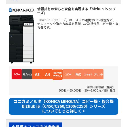
情報共有の安心と安全を実現する「bizhub iS シリ
ーズ」
「bizhub iS シリーズ」は、スマホ連携やOCR機能など、
テレワークや働き方改革を意識した次世代型コピー機・複
合機です。
保守方式
A3
A4
FAX
カラー
モノクロ
コピー
スキャナ
プリント
カウンタ
月間印刷枚数（推定）
600枚～60,000枚（30～3,000枚／日）程度
コニカミノルタ（KONICA MINOLTA）コピー機・複合機
bizhub iS（C450/C360/C300/C250）シリーズ
についてもっと詳しく >
小規模オフィス向け複合機