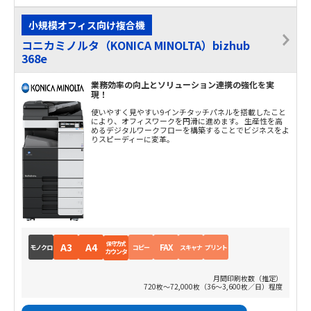
小規模オフィス向け複合機
コニカミノルタ（KONICA MINOLTA）bizhub
368e
業務効率の向上とソリューション連携の強化を実
現！
使いやすく見やすい9インチタッチパネルを搭載したこと
により、オフィスワークを円滑に進めます。 生産性を高
めるデジタルワークフローを構築することでビジネスをよ
りスピーディーに変革。
保守方式
A3
A4
FAX
モノクロ
コピー
スキャナ
プリント
カウンタ
月間印刷枚数（推定）
720枚～72,000枚（36～3,600枚／日）程度