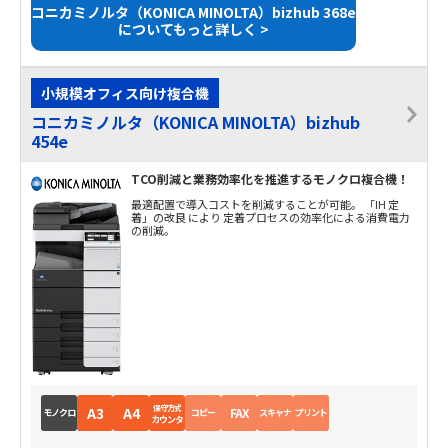
コニカミノルタ（KONICA MINOLTA）bizhub 368e
についてもっと詳しく >
小規模オフィス向け複合機
コニカミノルタ（KONICA MINOLTA）bizhub
454e
TCO削減と業務効率化を推進するモノクロ複合機！
最適配置で導入コストを削減することが可能。 「IH 定
着」の改良 により 定着プロセスの効率化による消費電力
の削減。
保守方式
A3
A4
FAX
モノクロ
コピー
スキャナ
プリント
カウンタ