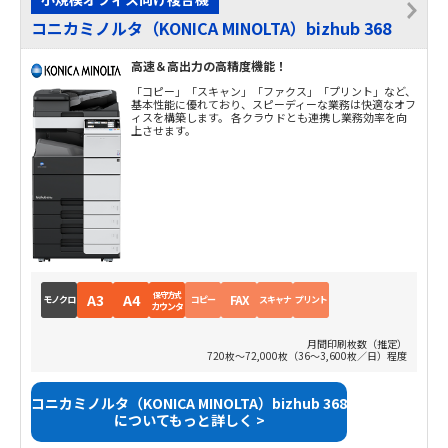
コニカミノルタ（KONICA MINOLTA）bizhub 368
高速＆高出力の高精度機能！
「コピー」「スキャン」「ファクス」「プリント」など、
基本性能に優れており、スピーディーな業務は快適なオフ
ィスを構築します。 各クラウドとも連携し業務効率を向
上させます。
保守方式
A3
A4
FAX
モノクロ
コピー
スキャナ
プリント
カウンタ
月間印刷枚数（推定）
720枚～72,000枚（36～3,600枚／日）程度
コニカミノルタ（KONICA MINOLTA）bizhub 368
についてもっと詳しく >