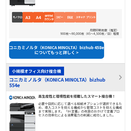
保守方式
A3
A4
FAX
モノクロ
コピー
スキャナ
プリント
カウンタ
月間印刷枚数（推定）
900枚～90,000枚（45～4,500枚／日）程度
コニカミノルタ（KONICA MINOLTA）bizhub 458e
についてもっと詳しく >
小規模オフィス向け複合機
コニカミノルタ（KONICA MINOLTA）bizhub
554e
高生産性と環境性能を搭載したスマート複合機！
必要や目的に応じて選べる給紙オプションが選択できるた
め、導入コストを抑える構成から管理コストを抑える構成
まで実現します。 「IH 定着」の改良のおかげで定着プロ
セスの効率化による消費電力の削減に成功しました。