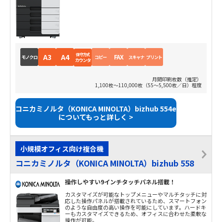
保守方式
A3
A4
FAX
モノクロ
コピー
スキャナ
プリント
カウンタ
月間印刷枚数（推定）
1,100枚～110,000枚（55～5,500枚／日）程度
コニカミノルタ（KONICA MINOLTA）bizhub 554e
についてもっと詳しく >
小規模オフィス向け複合機
コニカミノルタ（KONICA MINOLTA）bizhub 558
操作しやすい9インチタッチパネル搭載！
カスタマイズが可能なトップメニューやマルチタッチに対
応した操作パネルが搭載されているため、スマートフォン
のような自由度の高い操作を可能にしています。ハードキ
ーもカスタマイズできるため、オフィスに合わせた柔軟な
操作が可能。