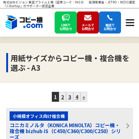
株式会社ビジョン 東証プライム上場（証券コード：9416） 経済産業省・JETRO・NEDO運営
「J-Startup」のサポーター認定企業
LINEで
メールで
電話で
お問合せ
お問合せ
お問合せ
用紙サイズからコピー機・複合機を
選ぶ - A3
1
2
3
4
»
小規模オフィス向け複合機
コニカミノルタ（KONICA MINOLTA）コピー機・
複合機 bizhub iS（C450/C360/C300/C250）シリ
ーズ