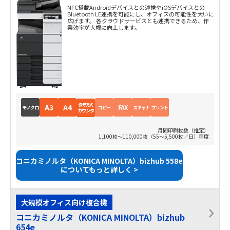
NFC搭載Androidデバイスとの連携やiOSデバイスとの
Bluetooth LE連携を可能にし、オフィスの可能性を大いに
広げます。 各クラウドサービスとも連携できるため、作
業効率が大幅に向上します。
保守方式
A3
A4
FAX
モノクロ
コピー
スキャナ
プリント
カウンタ
月間印刷枚数（推定）
1,100枚～110,000枚（55～5,500枚／日）程度
コニカミノルタ（KONICA MINOLTA）bizhub 558e
についてもっと詳しく >
大規模オフィス向け複合機
コニカミノルタ（KONICA MINOLTA）bizhub
654e