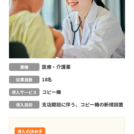
医療・介護業
業種
18名
従業員数
コピー機
導入サービス
支店開設に伴う、コピー機の新規設置
導入目的
導入の決め手