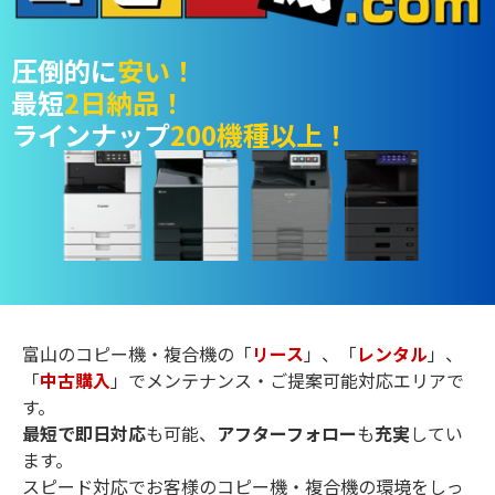
圧倒的に
安い！
最短
2日納品！
ラインナップ
200機種以上！
富山のコピー機・複合機の「
リース
」、「
レンタル
」、
「
中古購入
」でメンテナンス・ご提案可能対応エリアで
す。
最短で即日対応
も可能、
アフターフォロー
も
充実
してい
ます。
スピード対応でお客様のコピー機・複合機の環境をしっ