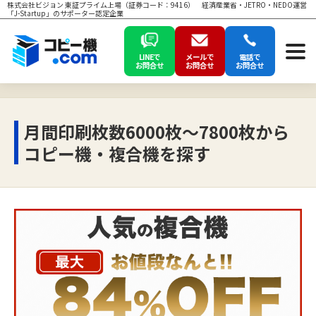
株式会社ビジョン 東証プライム上場（証券コード：9416） 経済産業省・JETRO・NEDO運営
「J-Startup」のサポーター認定企業
LINEで
メールで
電話で
お問合せ
お問合せ
お問合せ
月間印刷枚数6000枚～7800枚から
コピー機・複合機を探す