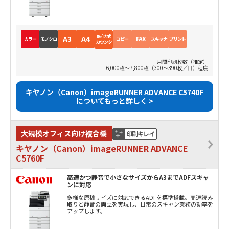
保守方式
A3
A4
FAX
カラー
モノクロ
コピー
スキャナ
プリント
カウンタ
月間印刷枚数（推定）
6,000枚～7,800枚（300～390枚／日）程度
キヤノン（Canon）imageRUNNER ADVANCE C5740F
についてもっと詳しく >
大規模オフィス向け複合機
印刷キレイ
キヤノン（Canon）imageRUNNER ADVANCE
C5760F
高速かつ静音で小さなサイズからA3までADFスキャ
ンに対応
多様な原稿サイズに対応できるADFを標準搭載。高速読み
取りと静音の両立を実現し、日常のスキャン業務の効率を
アップします。