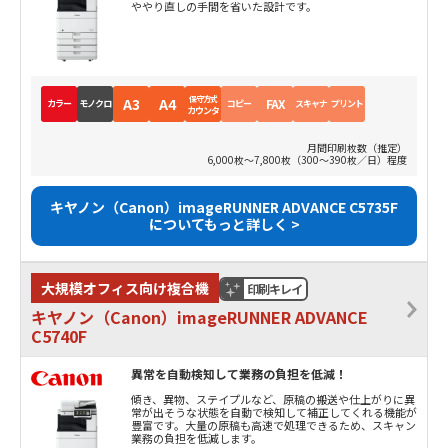
ややり直しの手間を省いた設計です。
保守方式
A3
A4
FAX
カラー
モノクロ
コピー
スキャナ
プリント
カウンタ
月間印刷枚数（推定）
6,000枚～7,800枚（300～390枚／日）程度
キヤノン（Canon）imageRUNNER ADVANCE C5735F
についてもっと詳しく >
大規模オフィス向け複合機
印刷キレイ
キヤノン（Canon）imageRUNNER ADVANCE
C5740F
異常を自動検知して業務の負担を低減！
傾き、異物、ステイプルなど、原稿の搬送や仕上がりに異
常が出そうな状態を自動で検知して補正してくれる機能が
豊富です。大量の原稿も高速で処理できるため、スキャン
業務の負担を低減します。