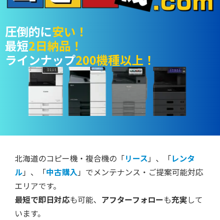
圧倒的に
安い！
最短
2日納品！
ラインナップ
200機種以上！
北海道のコピー機・複合機の「
リース
」、「
レンタ
ル
」、「
中古購入
」でメンテナンス・ご提案可能対応
エリアです。
最短で即日対応
も可能、
アフターフォロー
も
充実
して
います。