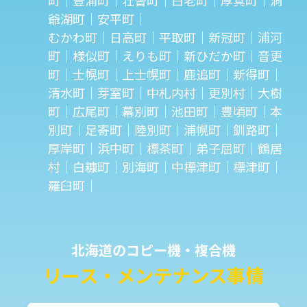
町｜豊浦町｜壮瞥町｜白老町｜厚真町｜洞
爺湖町｜安平町｜
むかわ町｜日高町｜平取町｜新冠町｜浦河
町｜様似町｜えりも町｜新ひだか町｜音更
町｜士幌町｜上士幌町｜鹿追町｜新得町｜
清水町｜芽室町｜中札内村｜更別村｜大樹
町｜広尾町｜幕別町｜池田町｜豊頃町｜本
別町｜足寄町｜陸別町｜浦幌町｜釧路町｜
厚岸町｜浜中町｜標茶町｜弟子屈町｜鶴居
村｜白糠町｜別海町｜中標津町｜標津町｜
羅臼町｜
北海道のコピー機・複合機
リース・メンテナンス事情