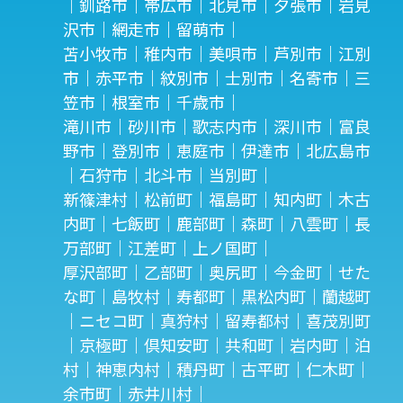
｜釧路市｜帯広市｜北見市｜夕張市｜岩見
沢市｜網走市｜留萌市｜
苫小牧市｜稚内市｜美唄市｜芦別市｜江別
市｜赤平市｜紋別市｜士別市｜名寄市｜三
笠市｜根室市｜千歳市｜
滝川市｜砂川市｜歌志内市｜深川市｜富良
野市｜登別市｜恵庭市｜伊達市｜北広島市
｜石狩市｜北斗市｜当別町｜
新篠津村｜松前町｜福島町｜知内町｜木古
内町｜七飯町｜鹿部町｜森町｜八雲町｜長
万部町｜江差町｜上ノ国町｜
厚沢部町｜乙部町｜奥尻町｜今金町｜せた
な町｜島牧村｜寿都町｜黒松内町｜蘭越町
｜ニセコ町｜真狩村｜留寿都村｜喜茂別町
｜京極町｜倶知安町｜共和町｜岩内町｜泊
村｜神恵内村｜積丹町｜古平町｜仁木町｜
余市町｜赤井川村｜