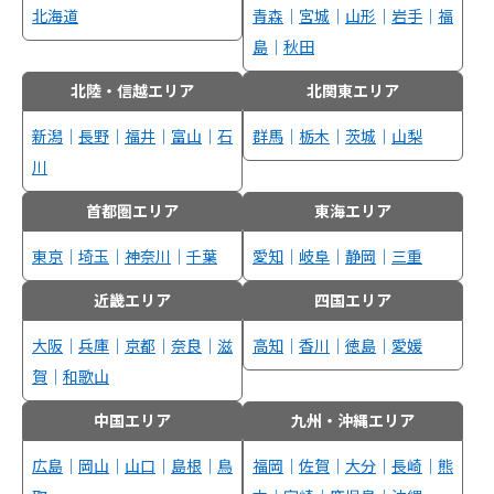
北海道
青森
｜
宮城
｜
山形
｜
岩手
｜
福
島
｜
秋田
北陸・信越エリア
北関東エリア
新潟
｜
長野
｜
福井
｜
富山
｜
石
群馬
｜
栃木
｜
茨城
｜
山梨
川
首都圏エリア
東海エリア
東京
｜
埼玉
｜
神奈川
｜
千葉
愛知
｜
岐阜
｜
静岡
｜
三重
近畿エリア
四国エリア
大阪
｜
兵庫
｜
京都
｜
奈良
｜
滋
高知
｜
香川
｜
徳島
｜
愛媛
賀
｜
和歌山
中国エリア
九州・沖縄エリア
広島
｜
岡山
｜
山口
｜
島根
｜
鳥
福岡
｜
佐賀
｜
大分
｜
長崎
｜
熊