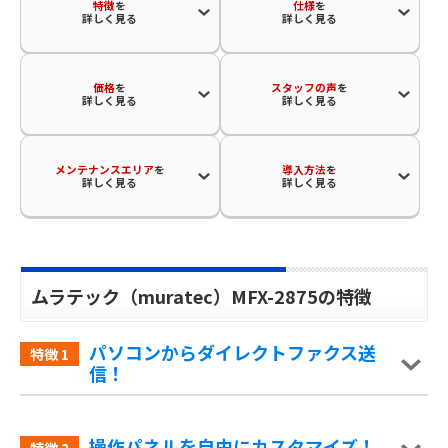
特徴
を
仕様
を
詳しく見る
詳しく見る
価格
を
スタッフの声
を
詳しく見る
詳しく見る
メンテナンスエリア
を
導入方法
を
詳しく見る
詳しく見る
ムラテック（muratec）MFX-2875の特徴
パソコンからダイレクトファクス送
特徴
1
信！
操作パネルを自由にカスタマイズ！
特徴
2