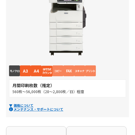
保守方式
A3
A4
FAX
モノクロ
コピー
スキャナ
プリント
カウンタ
月間印刷枚数（推定）
560枚～56,000枚（28～2,800枚／日）程度
価格について
メンテナンス・サポートについて