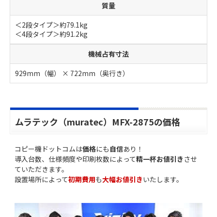
質量
＜2段タイプ＞約79.1kg
＜4段タイプ＞約91.2kg
機械占有寸法
929mm（幅） × 722mm（奥行き）
ムラテック（muratec）MFX-2875の価格
コピー機ドットコムは
価格
にも
自信
あり！
導入台数、仕様頻度や印刷枚数によって
精一杯お値引き
させ
ていただきます。
設置場所によって
初期費用
も
大幅お値引き
いたします。