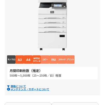
保守方式
A3
A4
FAX
モノクロ
コピー
スキャナ
プリント
カウンタ
月間印刷枚数（推定）
500枚～5,000枚（25～250枚／日）程度
価格について
メンテナンス・サポートについて