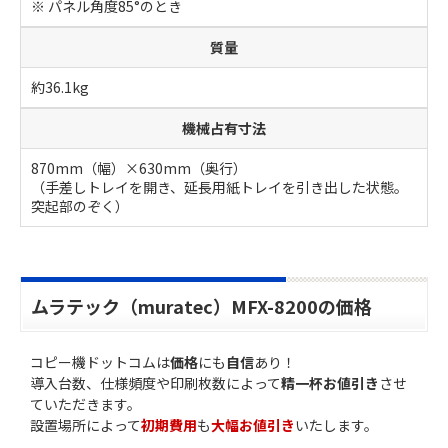
※ パネル角度85°のとき
質量
約36.1kg
機械占有寸法
870mm（幅）×630mm（奥行）
（手差しトレイを開き、延長用紙トレイを引き出した状態。
突起部のぞく）
ムラテック（muratec）MFX-8200の価格
コピー機ドットコムは
価格
にも
自信
あり！
導入台数、仕様頻度や印刷枚数によって
精一杯お値引き
させ
ていただきます。
設置場所によって
初期費用
も
大幅お値引き
いたします。