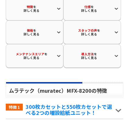
特徴
を
仕様
を
詳しく見る
詳しく見る
価格
を
スタッフの声
を
詳しく見る
詳しく見る
メンテナンスエリア
を
導入方法
を
詳しく見る
詳しく見る
ムラテック（muratec）MFX-8200の特徴
300枚カセットと550枚カセットで選
特徴
1
べる2つの増設給紙ユニット！