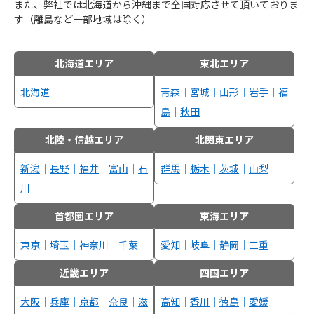
また、弊社では北海道から沖縄まで全国対応させて頂いておりま
す（離島など一部地域は除く）
北海道エリア
東北エリア
北海道
青森
｜
宮城
｜
山形
｜
岩手
｜
福
島
｜
秋田
北陸・信越エリア
北関東エリア
新潟
｜
長野
｜
福井
｜
富山
｜
石
群馬
｜
栃木
｜
茨城
｜
山梨
川
首都圏エリア
東海エリア
東京
｜
埼玉
｜
神奈川
｜
千葉
愛知
｜
岐阜
｜
静岡
｜
三重
近畿エリア
四国エリア
大阪
｜
兵庫
｜
京都
｜
奈良
｜
滋
高知
｜
香川
｜
徳島
｜
愛媛