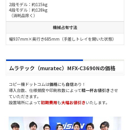
2段モデル：約115kg
4段モデル：約128kg
（消耗品除く）
機械占有寸法
幅937mm×奥行き685mm（手差しトレイを開いた状態）
ムラテック（muratec）MFX-C3690Nの価格
コピー機ドットコムは
価格
にも
自信
あり！
導入台数、仕様頻度や印刷枚数によって
精一杯お値引き
させ
ていただきます。
設置場所によって
初期費用
も
大幅お値引き
いたします。