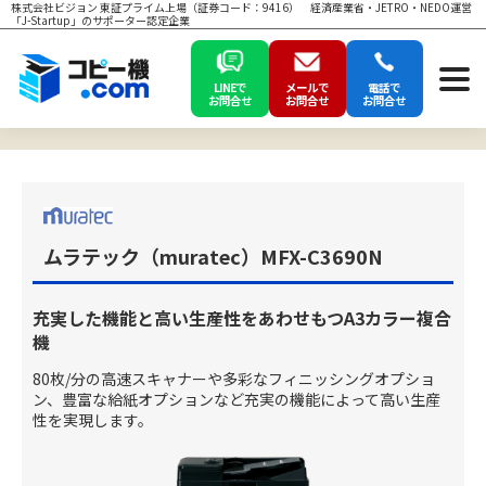
株式会社ビジョン 東証プライム上場（証券コード：9416） 経済産業省・JETRO・NEDO運営
「J-Startup」のサポーター認定企業
LINEで
メールで
電話で
お問合せ
お問合せ
お問合せ
ムラテック（muratec）MFX-C3690N
充実した機能と高い生産性をあわせもつA3カラー複合
機
80枚/分の高速スキャナーや多彩なフィニッシングオプショ
ン、豊富な給紙オプションなど充実の機能によって高い生産
性を実現します。