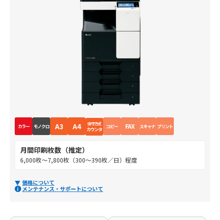
保守方式
A3
A4
FAX
カラー
モノクロ
コピー
スキャナ
プリント
カウンタ
月間印刷枚数（推定）
6,000枚～7,800枚（300～390枚／日）程度
価格について
メンテナンス・サポートについて