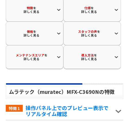
特徴
を
仕様
を
詳しく見る
詳しく見る
価格
を
スタッフの声
を
詳しく見る
詳しく見る
メンテナンスエリア
を
導入方法
を
詳しく見る
詳しく見る
ムラテック（muratec）MFX-C3690Nの特徴
操作パネル上でのプレビュー表示で
特徴
1
リアルタイム確認