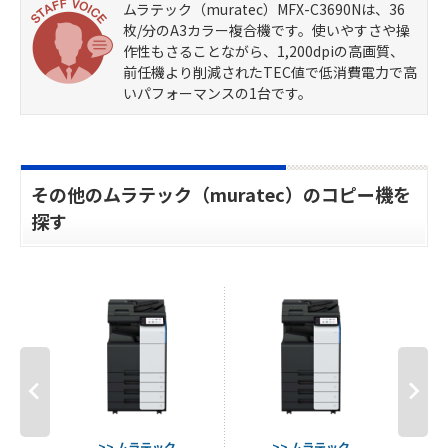
ムラテック（muratec）MFX-C3690Nは、36
枚/分のA3カラー複合機です。使いやすさや操
作性もさることながら、1,200dpiの高画質、
前任機より削減されたTEC値で低消費電力で高
いパフォーマンスの1台です。
その他のムラテック（muratec）のコピー機を
探す
ク
>> ムラテック
>> ムラテック