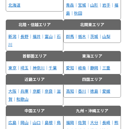
北海道
青森
｜
宮城
｜
山形
｜
岩手
｜
福
島
｜
秋田
北陸・信越エリア
北関東エリア
新潟
｜
長野
｜
福井
｜
富山
｜
石
群馬
｜
栃木
｜
茨城
｜
山梨
川
首都圏エリア
東海エリア
東京
｜
埼玉
｜
神奈川
｜
千葉
愛知
｜
岐阜
｜
静岡
｜
三重
近畿エリア
四国エリア
大阪
｜
兵庫
｜
京都
｜
奈良
｜
滋
高知
｜
香川
｜
徳島
｜
愛媛
賀
｜
和歌山
中国エリア
九州・沖縄エリア
広島
｜
岡山
｜
山口
｜
島根
｜
鳥
福岡
｜
佐賀
｜
大分
｜
長崎
｜
熊