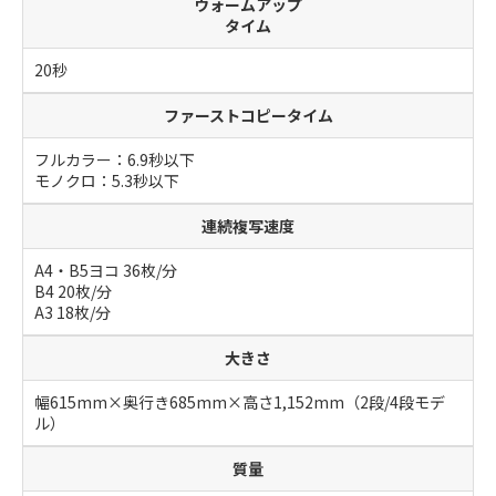
ウォームアップ
タイム
20秒
ファーストコピータイム
フルカラー：6.9秒以下
モノクロ：5.3秒以下
連続複写速度
A4・B5ヨコ 36枚/分
B4 20枚/分
A3 18枚/分
大きさ
幅615mm×奥行き685mm×高さ1,152mm（2段/4段モデ
ル）
質量