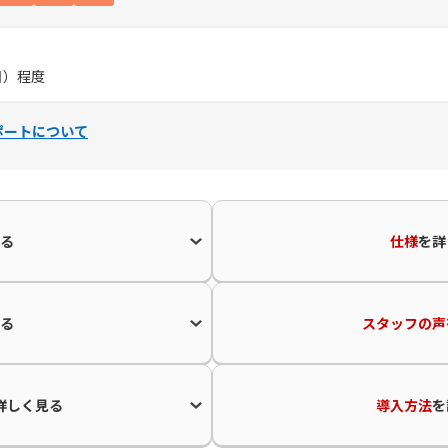
／日）程度
ポートについて
る
仕様
を
詳
る
スタッフの声
詳しく見る
導入方法
を