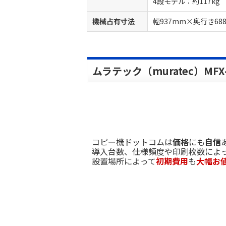
4段モデル：約117kg
機械占有寸法
幅937mm×奥行き6
ムラテック（muratec）MFX
コピー機ドットコムは
価格
にも
自信
導入台数、仕様頻度や印刷枚数によ
設置場所によって
初期費用
も
大幅お