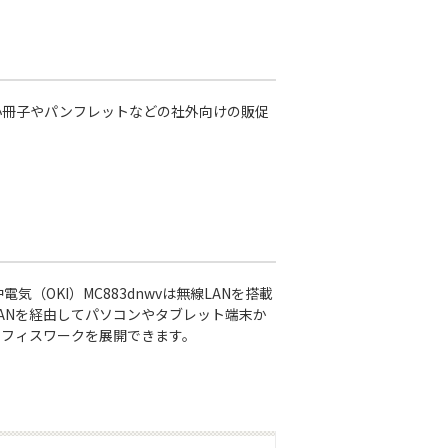
小冊子やパンフレットなどの社外向けの販促
OKI）MC883dnwvは無線LANを搭載
ANを経由してパソコンやタブレット端末か
オフィスワークを展開できます。