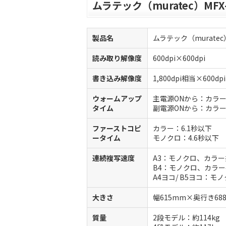
ムラテック（muratec）MFX
製品名
ムラテック（muratec）
読み取り解像度
600dpi×600dpi
書き込み解像度
1,800dpi相当×600dpi
ウォームアップ
主電源ONから：カラー
タイム
副電源ONから：カラー
ファーストコピ
カラー：6.1秒以下
ータイム
モノクロ：4.6秒以下
連続複写速度
A3：モノクロ、カラー共
B4：モノクロ、カラー共
A4ヨコ/ B5ヨコ：モ
大きさ
幅615mm×奥行き68
質量
2段モデル：約114kg