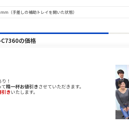
88mm（手差しの補助トレイを開いた状態）
-C7360の価格
あり！
って
精一杯お値引き
させていただきます。
値引き
いたします。