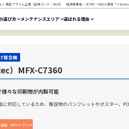
ン 東証プライム上場（証券コード：9416） 経済産業省・JETRO・NEDO運営「J-Star
の選び方
メンテナンスエリア
選ばれる理由
け複合機
c）MFX-C7360
で様々な印刷物が内製可能
紙に対応しているため、販促物のパンフレットやポスター、PO
FAX
スキャナ
プリント