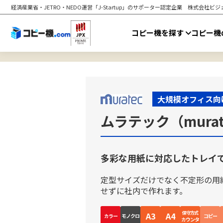
経済産業省・JETRO・NEDO運営「J-Startup」のサポーター認定企業
株式会社ビジョ
コピー機を探す
コピー機
大規模オフィス向
ムラテック（murate
多彩な用紙に対応したトレイ
定型サイズだけでなく不定形の用
せずに社内で作れます。
保守方式
A3
A4
カラー
モノクロ
コピー
カウンタ