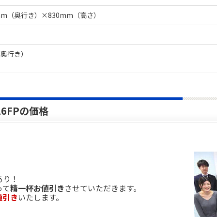
7mm（奥行き）×830mm（高さ）
（奥行き）
16FPの価格
あり！
って
精一杯お値引き
させていただきます。
値引き
いたします。