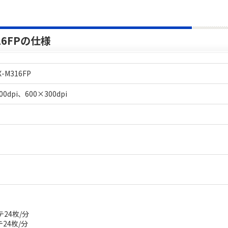
16FPの仕様
M316FP
00dpi、600×300dpi
テ24枚/分
24枚/分