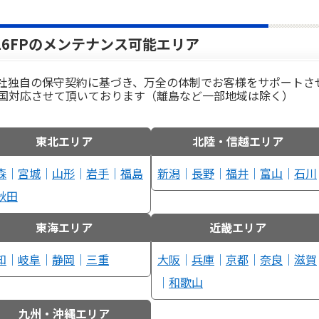
316FPのメンテナンス可能エリア
社独自の保守契約に基づき、万全の体制でお客様をサポートさ
国対応させて頂いております（離島など一部地域は除く）
東北エリア
北陸・信越エリア
森
｜
宮城
｜
山形
｜
岩手
｜
福島
新潟
｜
長野
｜
福井
｜
富山
｜
石川
秋田
東海エリア
近畿エリア
知
｜
岐阜
｜
静岡
｜
三重
大阪
｜
兵庫
｜
京都
｜
奈良
｜
滋賀
｜
和歌山
九州・沖縄エリア