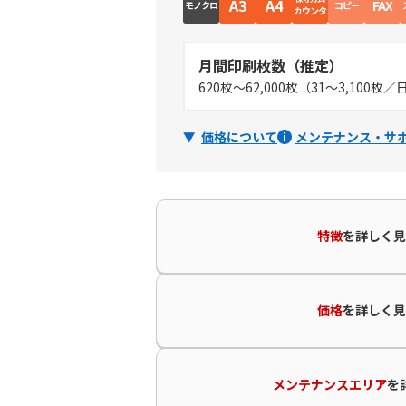
A3
A4
FAX
モノクロ
コピー
カウンタ
月間印刷枚数（推定）
620枚～62,000枚（31～3,100枚
価格について
メンテナンス・サ
特徴
を
詳しく見
価格
を
詳しく見
メンテナンスエリア
を