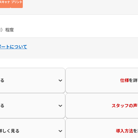
スキャナ
プリント
／日）程度
ポートについて
る
仕様
を
詳
る
スタッフの声
詳しく見る
導入方法
を