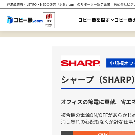
経済産業省・JETRO・NEDO運営「J-Startup」のサポーター認定企業
株式会社ビジョ
コピー機を探す
コピー機
小規模オフ
シャープ（SHARP）
オフィスの節電に貢献。省エ
複合機の電源ON/OFFがあらか
消し忘れの心配もなく余計な仕事
保守方式