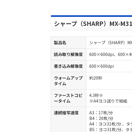
シャープ（SHARP）MX-M3
製品名
シャープ（SHARP）MX-
読み取り解像度
600×600dpi、600×4
書き込み解像度
600×600dpi
ウォームアップ
約20秒
タイム
ファーストコピ
4.3秒※
ータイム
※A4ヨコ送りで給紙
連続複写速度
A3：17枚/分
B4：20枚/分
A4：ヨコ31枚/分 、タ
B5：ヨコ31枚/分、タテ