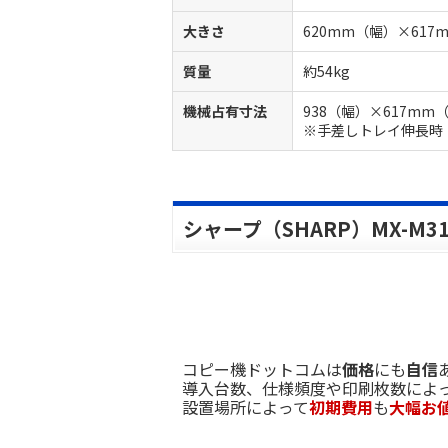
大きさ
620mm（幅）×61
質量
約54kg
機械占有寸法
938（幅）×617mm
※手差しトレイ伸長時
シャープ（SHARP）MX-M3
コピー機ドットコムは
価格
にも
自信
導入台数、仕様頻度や印刷枚数によ
設置場所によって
初期費用
も
大幅お