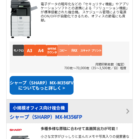
電子データの暗号化などの「セキュリティ機能」やアプリ
ケーションソフトとの連携による「ソリューション機能」
が標準搭載された複合機。 スケジュール管理により電源
のON/OFFが自動化できるため、オフィスの節電にも貢
献。
保守方式
A3
A4
FAX
モノクロ
コピー
スキャナ
プリント
カウンタ
月間印刷枚数（推定）
700枚～70,000枚（35～3,500枚／日）程度
シャープ（SHARP）MX-M356FV
についてもっと詳しく >
小規模オフィス向け複合機
シャープ（SHARP）MX-M356FP
多種多様な原稿に合わせて高画質出力が可能！
小さな文字がびっしりと並んだメモや写真入りの提案書な