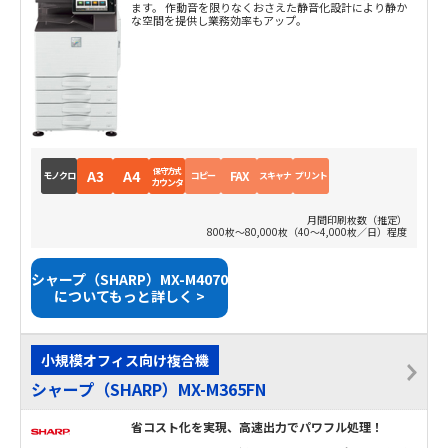
ます。 作動音を限りなくおさえた静音化設計により静か
な空間を提供し業務効率もアップ。
保守方式
A3
A4
FAX
モノクロ
コピー
スキャナ
プリント
カウンタ
月間印刷枚数（推定）
800枚～80,000枚（40～4,000枚／日）程度
シャープ（SHARP）MX-M4070
についてもっと詳しく >
小規模オフィス向け複合機
シャープ（SHARP）MX-M365FN
省コスト化を実現、高速出力でパワフル処理！