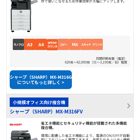
作で使いこなせるため作業効率が大幅にアップします。
保守方式
A3
A4
FAX
モノクロ
コピー
スキャナ
プリント
カウンタ
月間印刷枚数（推定）
620枚～62,000枚（31～3,100枚／日）程度
シャープ（SHARP）MX-M316G
についてもっと詳しく >
小規模オフィス向け複合機
シャープ（SHARP）MX-M316FV
省エネ機能とセキュリティ機能が搭載された多機能
複合機。
環境に配慮した省エネ機能により、電源のON/OFFが自動
的にスケジュール管理できます。 高度なセキュリティ機能