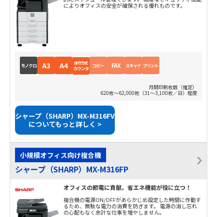
によりオフィスの安全が確保される優れものです。
保守方式
A3
A4
FAX
モノクロ
コピー
スキャナ
プリント
カウンタ
月間印刷枚数（推定）
620枚～62,000枚（31～3,100枚／日）程度
シャープ（SHARP）MX-M316FV
についてもっと詳しく >
小規模オフィス向け複合機
シャープ（SHARP）MX-M316FP
オフィスの節電に貢献。省エネ機能が役に立つ！
複合機の電源ON/OFFがあらかじめ設定した時間に作動す
るため、無駄な電力の消費を防ぎます。 電源の消し忘れ
の心配もなく余計な仕事を増やしません。