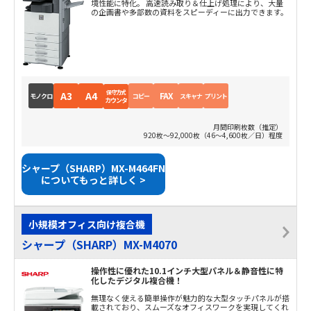
境性能に特化。 高速読み取り＆仕上げ処理により、大量
の企画書や多部数の資料をスピーディーに出力できます。
保守方式
A3
A4
FAX
モノクロ
コピー
スキャナ
プリント
カウンタ
月間印刷枚数（推定）
920枚～92,000枚（46～4,600枚／日）程度
シャープ（SHARP）MX-M464FN
についてもっと詳しく >
小規模オフィス向け複合機
シャープ（SHARP）MX-M4070
操作性に優れた10.1インチ大型パネル＆静音性に特
化したデジタル複合機！
無理なく使える簡単操作が魅力的な大型タッチパネルが搭
載されており、スムーズなオフィスワークを実現してくれ