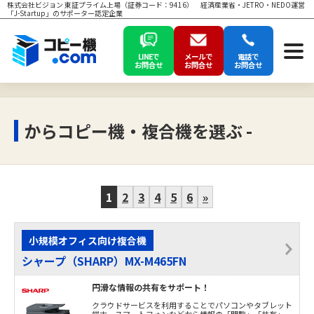
株式会社ビジョン 東証プライム上場（証券コード：9416） 経済産業省・JETRO・NEDO運営
「J-Startup」のサポーター認定企業
LINEで
メールで
電話で
お問合せ
お問合せ
お問合せ
からコピー機・複合機を選ぶ -
1
2
3
4
5
6
»
小規模オフィス向け複合機
シャープ（SHARP）MX-M465FN
円滑な情報の共有をサポート！
クラウドサービスを利用することでパソコンやタブレット