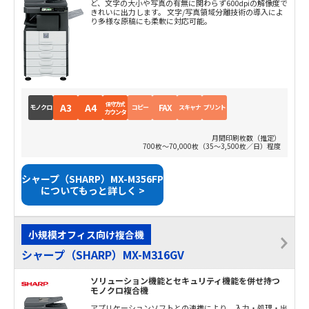
ど、文字の大小や写真の有無に関わらず600dpiの解像度で
きれいに出力します。 文字/写真領域分離技術の導入によ
り多様な原稿にも柔軟に対応可能。
保守方式
A3
A4
FAX
モノクロ
コピー
スキャナ
プリント
カウンタ
月間印刷枚数（推定）
700枚～70,000枚（35～3,500枚／日）程度
シャープ（SHARP）MX-M356FP
についてもっと詳しく >
小規模オフィス向け複合機
シャープ（SHARP）MX-M316GV
ソリューション機能とセキュリティ機能を併せ持つ
モノクロ複合機
アプリケーションソフトとの連携により、入力・処理・出