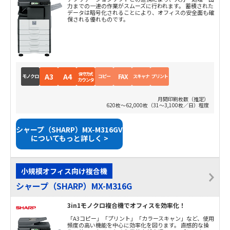
力までの一連の作業がスムーズに行われます。 蓄積された
データは暗号化されることにより、オフィスの安全面も確
保される優れものです。
保守方式
A3
A4
FAX
モノクロ
コピー
スキャナ
プリント
カウンタ
月間印刷枚数（推定）
620枚～62,000枚（31～3,100枚／日）程度
シャープ（SHARP）MX-M316GV
についてもっと詳しく >
小規模オフィス向け複合機
シャープ（SHARP）MX-M316G
3in1モノクロ複合機でオフィスを効率化！
「A3コピー」「プリント」「カラースキャン」など、使用
頻度の高い機能を中心に効率化を図ります。 直感的な操