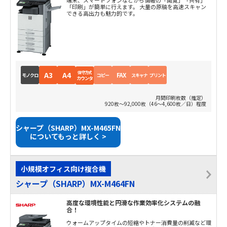
端末、スマートフォンなどから情報の「閲覧」「共有」
「印刷」が簡単に行えます。 大量の原稿を高速スキャン
できる高出力も魅力的です。
保守方式
A3
A4
FAX
モノクロ
コピー
スキャナ
プリント
カウンタ
月間印刷枚数（推定）
920枚～92,000枚（46～4,600枚／日）程度
シャープ（SHARP）MX-M465FN
についてもっと詳しく >
小規模オフィス向け複合機
シャープ（SHARP）MX-M464FN
高度な環境性能と円滑な作業効率化システムの融
合！
ウォームアップタイムの短縮やトナー消費量の削減など環