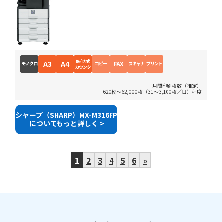
保守方式
A3
A4
FAX
モノクロ
コピー
スキャナ
プリント
カウンタ
月間印刷枚数（推定）
620枚～62,000枚（31～3,100枚／日）程度
シャープ（SHARP）MX-M316FP
についてもっと詳しく >
1
2
3
4
5
6
»