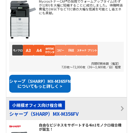
MycrosトナーCAP®の採用でウォームアップタイム(わず
か12秒)を大幅に短縮することに成功しました。 待機時消
費電力1W以下などTEC値の大幅な低減を可能とし省エネ
にも貢献。
保守方式
A3
A4
FAX
モノクロ
コピー
スキャナ
プリント
カウンタ
月間印刷枚数（推定）
720枚～72,000枚（36～3,600枚／日）程度
シャープ（SHARP）MX-M365FN
についてもっと詳しく >
小規模オフィス向け複合機
シャープ（SHARP）MX-M356FV
自由なビジネスをサポートする4in1モノクロ複合機
が誕生！