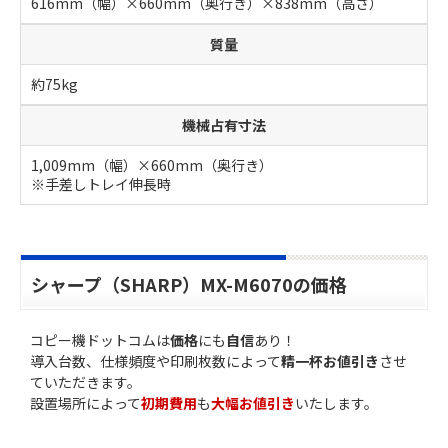
616mm（幅）×660mm（奥行き）×838mm（高さ）
質量
約75kg
機械占有寸法
1,009mm（幅）×660mm（奥行き）
※手差しトレイ伸長時
シャープ（SHARP）MX-M6070の価格
コピー機ドットコムは
価格
にも
自信
あり！
導入台数、仕様頻度や印刷枚数によって
精一杯お値引き
させ
ていただきます。
設置場所によって
初期費用
も
大幅お値引き
いたします。