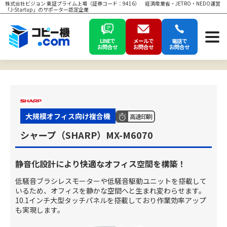
株式会社ビジョン 東証プライム上場（証券コード：9416） 経済産業省・JETRO・NEDO運営
「J-Startup」のサポーター認定企業
LINEで
メールで
電話で
お問合せ
お問合せ
お問合せ
大規模オフィス向け複合機
高速印刷
シャープ（SHARP）MX-M6070
静音化設計により快適なオフィス空間を構築！
低騒音ブラシレスモーターや低騒音駆動ユニットを搭載して
いるため、オフィスを静かな空間へと生まれ変わらせます。
10.1インチ大型タッチパネルを搭載しており作業効率アップ
も実現します。