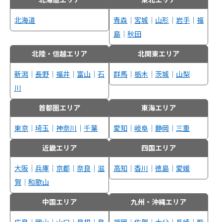
北海道
青森
｜
宮城
｜
山形
｜
岩手
｜
福
島
｜
秋田
北陸・信越エリア
北関東エリア
新潟
｜
長野
｜
福井
｜
富山
｜
石
群馬
｜
栃木
｜
茨城
｜
山梨
川
首都圏エリア
東海エリア
東京
｜
埼玉
｜
神奈川
｜
千葉
愛知
｜
岐阜
｜
静岡
｜
三重
近畿エリア
四国エリア
大阪
｜
兵庫
｜
京都
｜
奈良
｜
滋
高知
｜
香川
｜
徳島
｜
愛媛
賀
｜
和歌山
中国エリア
九州・沖縄エリア
広島
｜
岡山
｜
山口
｜
島根
｜
鳥
福岡
｜
佐賀
｜
大分
｜
長崎
｜
熊