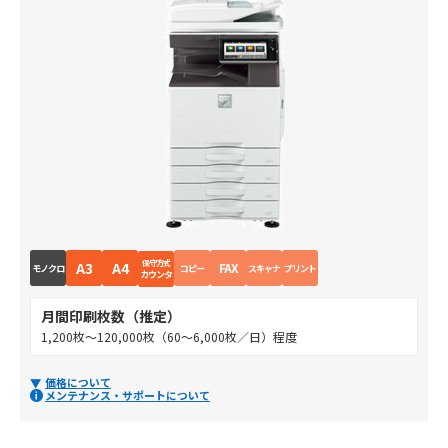
保守方式
A3
A4
FAX
モノクロ
コピー
スキャナ
プリント
カウンタ
月間印刷枚数（推定）
1,200枚～120,000枚（60～6,000枚／日）程度
価格について
メンテナンス・サポートについて