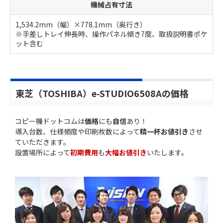
機械占有寸法
1,534.2mm（幅）×778.1mm（奥行き）
※手差しトレイ伸長時、操作パネル傾き7度、取扱説明書ポケ
ット含む
東芝（TOSHIBA）e-STUDIO6508Aの価格
コピー機ドットコムは
価格
にも
自信
あり！
導入台数、仕様頻度や印刷枚数によって
精一杯お値引き
させ
ていただきます。
設置場所によって
初期費用
も
大幅お値引き
いたします。