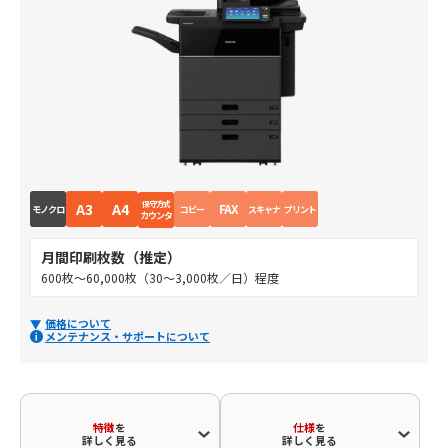
保守方式
A3
A4
FAX
モノクロ
コピー
スキャナ
プリント
カウンタ
月間印刷枚数（推定）
600枚～60,000枚（30～3,000枚／日）程度
価格について
メンテナンス・サポートについて
特徴
を
仕様
を
詳しく見る
詳しく見る