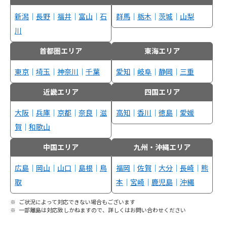
新潟
｜
長野
｜
福井
｜
富山
｜
石
群馬
｜
栃木
｜
茨城
｜
山梨
川
首都圏エリア
東海エリア
東京
｜
埼玉
｜
神奈川
｜
千葉
愛知
｜
岐阜
｜
静岡
｜
三重
近畿エリア
四国エリア
大阪
｜
兵庫
｜
京都
｜
奈良
｜
滋
高知
｜
香川
｜
徳島
｜
愛媛
賀
｜
和歌山
中国エリア
九州・沖縄エリア
広島
｜
岡山
｜
山口
｜
島根
｜
鳥
福岡
｜
佐賀
｜
大分
｜
長崎
｜
熊
取
本
｜
宮崎
｜
鹿児島
｜
沖縄
ご状況によって対応できない場合もございます
一部離島は対応致しかねますので、詳しくはお問い合わせください