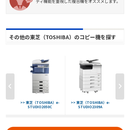
ティ機能を重視した複合機をオススメします。
その他の東芝（TOSHIBA）のコピー機を探す
A）e-
>> 東芝（TOSHIBA）e-
>> 東芝（TOSHIBA）e-
>> 
C
STUDIO2050C
STUDIO2309A
S