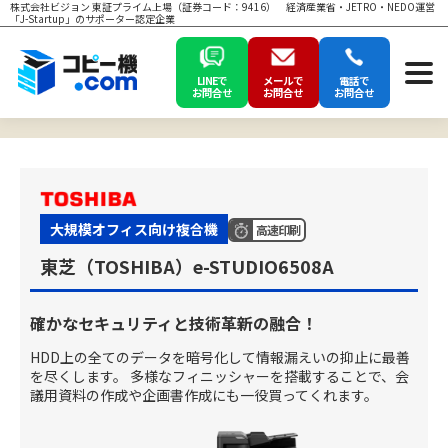
株式会社ビジョン 東証プライム上場（証券コード：9416） 経済産業省・JETRO・NEDO運営
「J-Startup」のサポーター認定企業
LINEで
メールで
電話で
お問合せ
お問合せ
お問合せ
大規模オフィス向け複合機
高速印刷
東芝（TOSHIBA）e-STUDIO6508A
確かなセキュリティと技術革新の融合！
HDD上の全てのデータを暗号化して情報漏えいの抑止に最善
を尽くします。 多様なフィニッシャーを搭載することで、会
議用資料の作成や企画書作成にも一役買ってくれます。