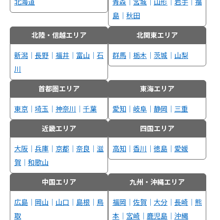
北海道
青森
｜
宮城
｜
山形
｜
岩手
｜
福
島
｜
秋田
北陸・信越エリア
北関東エリア
新潟
｜
長野
｜
福井
｜
富山
｜
石
群馬
｜
栃木
｜
茨城
｜
山梨
川
首都圏エリア
東海エリア
東京
｜
埼玉
｜
神奈川
｜
千葉
愛知
｜
岐阜
｜
静岡
｜
三重
近畿エリア
四国エリア
大阪
｜
兵庫
｜
京都
｜
奈良
｜
滋
高知
｜
香川
｜
徳島
｜
愛媛
賀
｜
和歌山
中国エリア
九州・沖縄エリア
広島
｜
岡山
｜
山口
｜
島根
｜
鳥
福岡
｜
佐賀
｜
大分
｜
長崎
｜
熊
取
本
｜
宮崎
｜
鹿児島
｜
沖縄