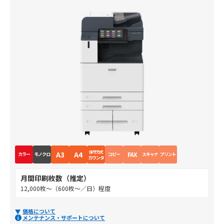
保守方式
A3
A4
FAX
カラー
モノクロ
コピー
スキャナ
プリント
カウンタ
月間印刷枚数（推定）
12,000枚～（600枚～／日）程度
価格について
メンテナンス・サポートについて