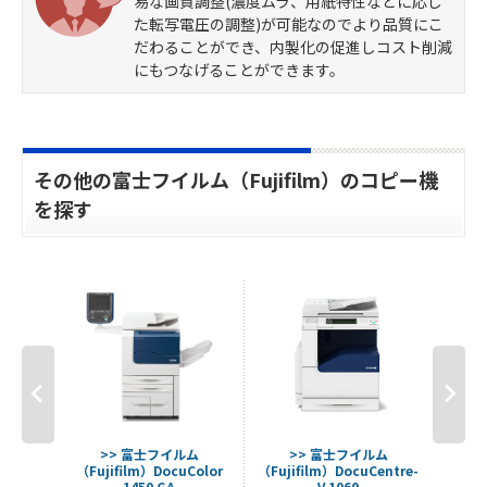
易な画質調整(濃度ムラ、用紙特性などに応じ
た転写電圧の調整)が可能なのでより品質にこ
だわることができ、内製化の促進しコスト削減
にもつなげることができます。
その他の富士フイルム（Fujifilm）のコピー機
を探す
ム
>> 富士フイルム
>> 富士フイルム
entre-
（Fujifilm）DocuColor
（Fujifilm）DocuCentre-
（
1450 GA
V 1060