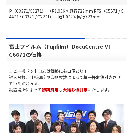
P（C3371/C2271）：幅1,056×奥行723mm PFS（C5571 / C
4471 / C3371 / C2271）：幅1,072×奥行723mm
富士フイルム（Fujifilm）DocuCentre-VI
C6671の価格
コピー機ドットコムは
価格
にも
自信
あり！
導入台数、仕様頻度や印刷枚数によって
精一杯お値引き
させ
ていただきます。
設置場所によって
初期費用
も
大幅お値引き
いたします。