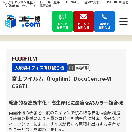
株式会社ビジョン 東証プライム上場（証券コード：9416） 経済産業省・JETRO・NEDO運営
「J-Startup」のサポーター認定企業
LINEで
メールで
電話で
お問合せ
お問合せ
お問合せ
大規模オフィス向け複合機
高速印刷
富士フイルム（Fujifilm）DocuCentre-VI
C6671
総合的な高効率化・高生産化に最適なA3カラー複合機
両面原稿の表裏を一度のスキャンで読み取る自動両面原稿送
り装置の搭載により大量のコピーも効率的に対応。多彩なフ
ィニッシャーにより、サイズが異なる原稿を出力する場合で
もユーザの手を煩わせません。