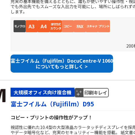
充実の基本機能を備えるとともに、誰もが使いやすい操作性・視
でも外出先でもスムーズな入出力を可能にし、場所にしばられず
します。
保守方式
A3
A4
FAX
モノクロ
コピー
スキャナ
プリント
カウンタ
20
富士フイルム（Fujifilm）DocuCentre-V 1060
についてもっと詳しく >
大規模オフィス向け複合機
印刷キレイ
富士フイルム（Fujifilm）D95
コピー・プリントの操作性がアップ！
視認性に優れた10.4型の大型液晶カラータッチディスプレイを採
やデータ暗号化など、充実のセキュリティー機能を搭載。 紙文書