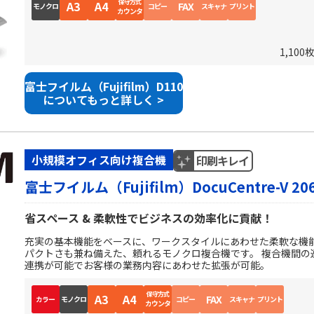
保守方式
A3
A4
FAX
モノクロ
コピー
スキャナ
プリント
カウンタ
1,100
富士フイルム（Fujifilm）D110
についてもっと詳しく >
小規模オフィス向け複合機
印刷キレイ
富士フイルム（Fujifilm）DocuCentre-V 20
省スペース & 柔軟性でビジネスの効率化に貢献！
充実の基本機能をベースに、ワークスタイルにあわせた柔軟な機
パクトさも兼ね備えた、頼れるモノクロ複合機です。 複合機間の
連携が可能でお客様の業務内容にあわせた拡張が可能。
保守方式
A3
A4
FAX
カラー
モノクロ
コピー
スキャナ
プリント
カウンタ