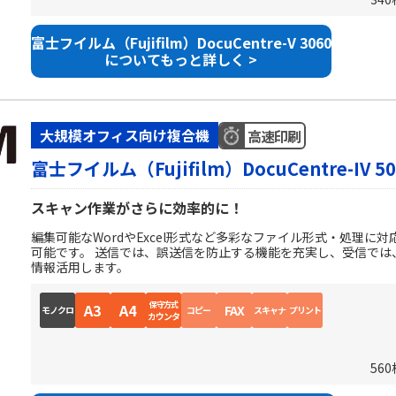
富士フイルム（Fujifilm）DocuCentre-V 3060
についてもっと詳しく >
大規模オフィス向け複合機
高速印刷
富士フイルム（Fujifilm）DocuCentre-IV 50
スキャン作業がさらに効率的に！
編集可能なWordやExcel形式など多彩なファイル形式・処理に
可能です。 送信では、誤送信を防止する機能を充実し、受信では
情報活用します。
保守方式
A3
A4
FAX
モノクロ
コピー
スキャナ
プリント
カウンタ
56