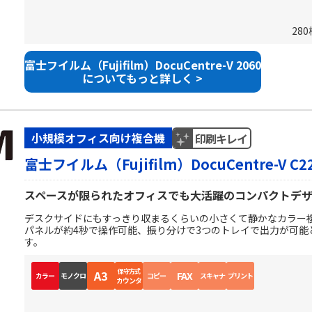
28
富士フイルム（Fujifilm）DocuCentre-V 2060
についてもっと詳しく >
小規模オフィス向け複合機
印刷キレイ
富士フイルム（Fujifilm）DocuCentre-V C2
スペースが限られたオフィスでも大活躍のコンパクトデ
デスクサイドにもすっきり収まるくらいの小さくて静かなカラー
パネルが約4秒で操作可能、振り分けで3つのトレイで出力が可能
す。
保守方式
A3
FAX
カラー
モノクロ
コピー
スキャナ
プリント
カウンタ