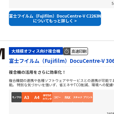
富士フイルム（Fujifilm）DocuCentre-V C2263N
についてもっと詳しく >
大規模オフィス向け複合機
高速印刷
富士フイルム（Fujifilm）DocuCentre-V 30
複合機の活用をさらに効率化！
複合機間の連携や各種ソフトウェアやサービスとの連携が可能で
能。 特別な気づかいを強いず、省エネやTCO削減、環境への配慮
保守方式
A3
A4
FAX
モノクロ
コピー
スキャナ
プリント
カウンタ
34