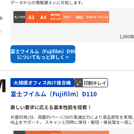
データからの情報漏えいに対処します。
保守方式
A3
A4
FAX
モノクロ
コピー
スキャナ
プリント
カウンタ
1,000
富士フイルム（Fujifilm）D95
についてもっと詳しく >
大規模オフィス向け複合機
印刷キレイ
富士フイルム（Fujifilm）D110
厳しい要求に応える基本性能を搭載！
片面95枚/分、両面95ページ/分の高速出力により高生産性を実
向上をサポート。 スキャンと同時に保存・配信・後処理を一括し