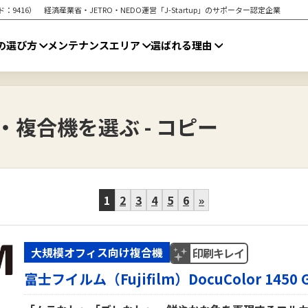
416） 経済産業省・JETRO・NEDO運営「J-Startup」のサポーター認定企業
の選び方
メンテナンスエリア
選ばれる理由
複合機を選ぶ - コピー
1
2
3
4
5
6
»
大規模オフィス向け複合機
印刷キレイ
富士フイルム（Fujifilm）DocuColor 1450 