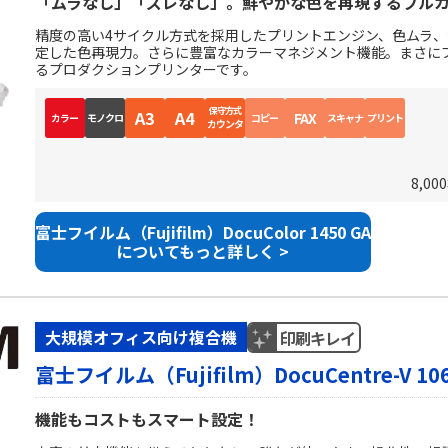
「ムラなし」「ズレなし」。鮮やかな色を再現するフル
精度の高い4サイクル方式を採用したプリントエンジン、色ムラ
定した色再現力。さらに豊富なカラーマネジメント機能。まさに
るプロダクションプリンターです。
保守方式
A3
A4
FAX
カラー
モノクロ
コピー
スキャナ
プリント
カウンタ
8,0
富士フイルム（Fujifilm）DocuColor 1450 GA
についてもっと詳しく >
大規模オフィス向け複合機
印刷キレイ
富士フイルム（Fujifilm）DocuCentre-V 10
機能もコストもスマート設定！