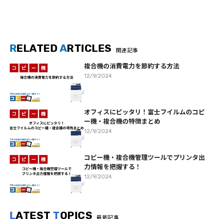
R
ELATED
A
RTICLES
関連記事
複合機の消費電力を節約する方法
12/9/2024
オフィスにピッタリ！富士フイルムのコピ
ー機・複合機の特徴まとめ
12/9/2024
コピー機・複合機管理ツールでプリンタ出
力情報を把握する！
12/9/2024
L
ATEST
T
OPICS
最新記事