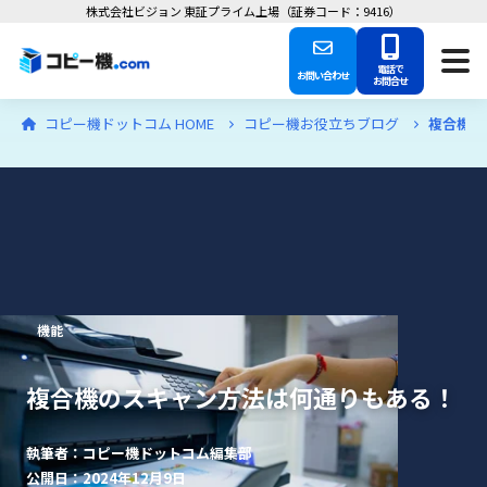
株式会社ビジョン 東証プライム上場（証券コード：9416）
電話で
お問い合わせ
お問合せ
コピー機ドットコム HOME
コピー機お役立ちブログ
複合機の
機能
複合機のスキャン方法は何通りもある！
執筆者：コピー機ドットコム編集部
公開日：2024年12月9日