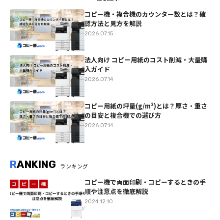
コピー機・複合機のカウンター数とは？確
認方法と見方を解説
2026.07.15
法人向け コピー用紙のコスト削減・大量購
入ガイド
2026.07.14
コピー用紙の坪量(g/m²)とは？厚さ・重さ
の目安と複合機での選び方
2026.07.14
R
ANKING
ランキング
コピー機で両面印刷・コピーするときの手
順や注意点を徹底解説
2024.12.10