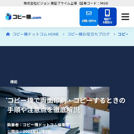
株式会社ビジョン 東証プライム上場（証券コード：9416）
電話で
お問い合わせ
お問合せ
コピー機ドットコム HOME
コピー機お役立ちブログ
コピー機
機能
コピー機で両面印刷・コピーするときの
手順や注意点を徹底解説
執筆者：コピー機ドットコム編集部
公開日：2024年12月9日