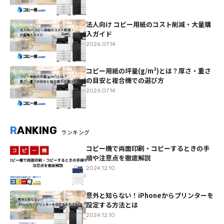
法人向け コピー用紙のコスト削減・大量購
入ガイド
2026.07.14
コピー用紙の坪量(g/m²)とは？厚さ・重さ
の目安と複合機での選び方
2026.07.14
R
ANKING
ランキング
コピー機で両面印刷・コピーするときの手
順や注意点を徹底解説
2024.12.10
意外と知らない！iPhoneからプリンターを
設定する方法とは
2024.12.10