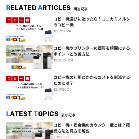
R
ELATED
A
RTICLES
関連記事
コピー機選びに迷ったら！コニカミノルタ
のコピー機
12/9/2024
コピー機やプリンターの画質を綺麗にする
ポイントと改善方法
12/18/2024
コピー機の利用にかかるコストを削減する
ためには？
12/9/2024
L
ATEST
T
OPICS
最新記事
コピー機・複合機のカウンター数とは？確
認方法と見方を解説
2026.07.15