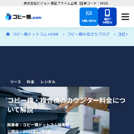
株式会社ビジョン 東証プライム上場（証券コード：9416）
電話で
お問い合わせ
お問合せ
コピー機ドットコム HOME
コピー機お役立ちブログ
コピー機
リース
料金
レンタル
コピー機・複合機のカウンター料金につ
いて解説
執筆者：コピー機ドットコム編集部
公開日：2024年12月9日