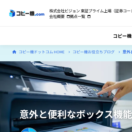
株式会社ビジョン 東証プライム上場（証券コード
会社概要
拠点一覧
コピー機
コピー機ドットコム HOME
コピー機お役立ちブログ
意外
機能
意外と便利なボックス機