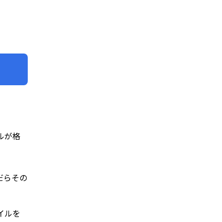
ルが格
だらその
イルを