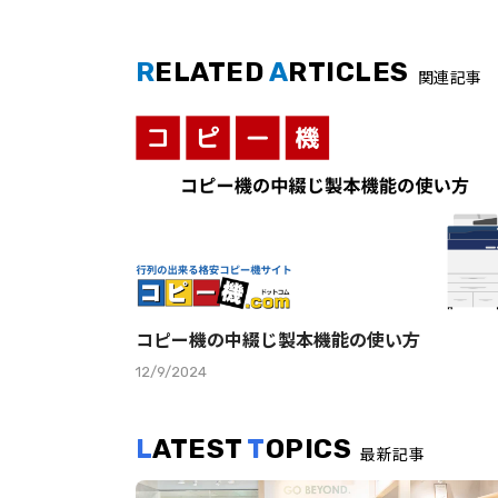
R
ELATED
A
RTICLES
関連記事
コピー機の中綴じ製本機能の使い方
12/9/2024
L
ATEST
T
OPICS
最新記事