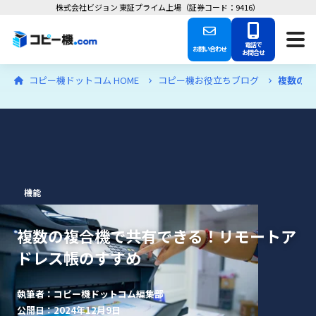
株式会社ビジョン 東証プライム上場（証券コード：9416）
電話で
お問い合わせ
お問合せ
コピー機ドットコム HOME
コピー機お役立ちブログ
複数の複
機能
複数の複合機で共有できる！リモートア
ドレス帳のすすめ
執筆者：コピー機ドットコム編集部
公開日：2024年12月9日