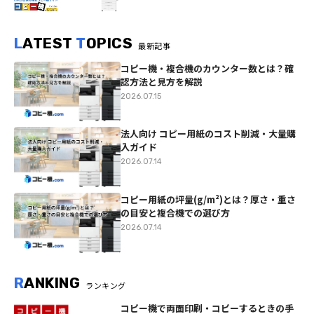
L
ATEST
T
OPICS
最新記事
コピー機・複合機のカウンター数とは？確
認方法と見方を解説
2026.07.15
法人向け コピー用紙のコスト削減・大量購
入ガイド
2026.07.14
コピー用紙の坪量(g/m²)とは？厚さ・重さ
の目安と複合機での選び方
2026.07.14
R
ANKING
ランキング
コピー機で両面印刷・コピーするときの手