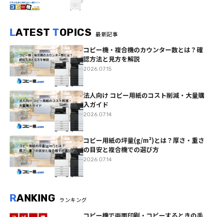
L
ATEST
T
OPICS
最新記事
コピー機・複合機のカウンター数とは？確
認方法と見方を解説
2026.07.15
法人向け コピー用紙のコスト削減・大量購
入ガイド
2026.07.14
コピー用紙の坪量(g/m²)とは？厚さ・重さ
の目安と複合機での選び方
2026.07.14
R
ANKING
ランキング
コピー機で両面印刷・コピーするときの手