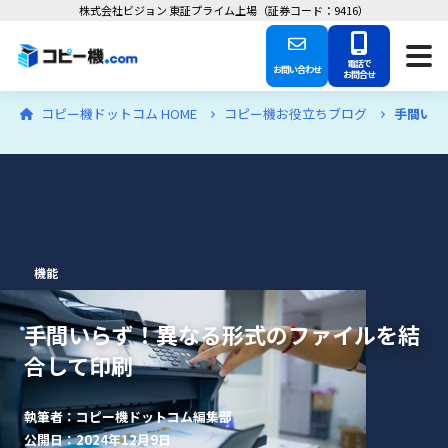
株式会社ビジョン 東証プライム上場（証券コード：9416）
電話で
お問い合わせ
お問合せ
コピー機ドットコム HOME
コピー機お役立ちブログ
手間いら
機能
手間いらず！異なる形式のファイルを結
合して印刷
執筆者：コピー機ドットコム編集部
公開日：2024年12月9日