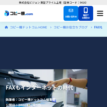
株式会社ビジョン 東証プライム上場（証券コード：9416）
電話で
お問い合わせ
お問合せ
コピー機ドットコム HOME
コピー機お役立ちブログ
FAXも
機能
FAXもインターネットの時代
執筆者：コピー機ドットコム編集部
公開日：2024年12月9日