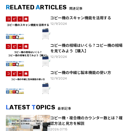
R
ELATED
A
RTICLES
関連記事
コピー機のスキャン機能を活用する
12/9/2024
コピー機の相場はいくら？コピー機の相場
を見てみよう【購入】
12/9/2024
コピー機の中綴じ製本機能の使い方
12/9/2024
L
ATEST
T
OPICS
最新記事
コピー機・複合機のカウンター数とは？確
認方法と見方を解説
2026.07.15