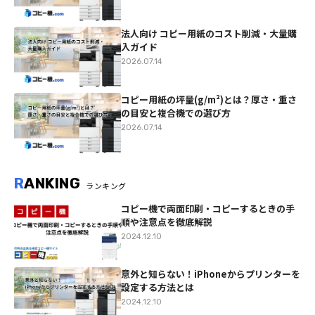
法人向け コピー用紙のコスト削減・大量購
入ガイド
2026.07.14
コピー用紙の坪量(g/m²)とは？厚さ・重さ
の目安と複合機での選び方
2026.07.14
R
ANKING
ランキング
コピー機で両面印刷・コピーするときの手
順や注意点を徹底解説
2024.12.10
意外と知らない！iPhoneからプリンターを
設定する方法とは
2024.12.10