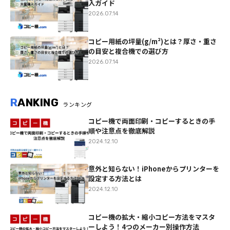
入ガイド
2026.07.14
コピー用紙の坪量(g/m²)とは？厚さ・重さ
の目安と複合機での選び方
2026.07.14
R
ANKING
ランキング
コピー機で両面印刷・コピーするときの手
順や注意点を徹底解説
2024.12.10
意外と知らない！iPhoneからプリンターを
設定する方法とは
2024.12.10
コピー機の拡大・縮小コピー方法をマスタ
ーしよう！4つのメーカー別操作方法