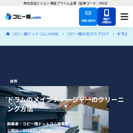
株式会社ビジョン 東証プライム上場（証券コード：9416）
電話で
お問い合わせ
お問合せ
コピー機ドットコム HOME
コピー機お役立ちブログ
ドラムの
故障
ドラムのメインチャージャーのクリーニ
ング方法
執筆者：コピー機ドットコム編集部
公開日：2024年12月9日