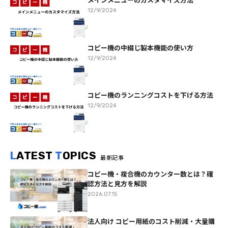
12/9/2024
コピー機の中綴じ製本機能の使い方
12/9/2024
コピー機のランニングコストを下げる方法
12/9/2024
L
ATEST
T
OPICS
最新記事
コピー機・複合機のカウンター数とは？確
認方法と見方を解説
2026.07.15
法人向け コピー用紙のコスト削減・大量購