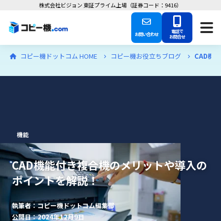
株式会社ビジョン 東証プライム上場（証券コード：9416）
電話で
お問い合わせ
お問合せ
コピー機ドットコム HOME
コピー機お役立ちブログ
CAD機
機能
CAD機能付き複合機のメリットや導入の
ポイントを解説！
執筆者：コピー機ドットコム編集部
公開日：2024年12月9日