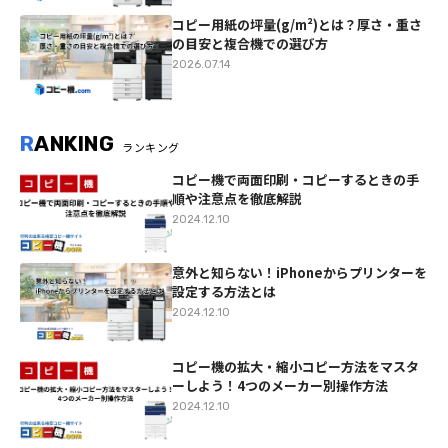
コピー用紙の坪量(g/m²)とは？厚さ・重さ
の目安と複合機での選び方
2026.07.14
R
ANKING
ランキング
コピー機で両面印刷・コピーするときの手
順や注意点を徹底解説
2024.12.10
意外と知らない！iPhoneからプリンターを
設定する方法とは
2024.12.10
コピー機の拡大・縮小コピー方法をマスタ
ーしよう！4つのメーカー別操作方法
2024.12.10