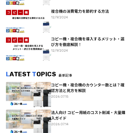
複合機の消費電力を節約する方法
12/9/2024
コピー機・複合機を導入するメリット・選
び方を徹底解説！
12/9/2024
L
ATEST
T
OPICS
最新記事
コピー機・複合機のカウンター数とは？確
認方法と見方を解説
2026.07.15
法人向け コピー用紙のコスト削減・大量購
入ガイド
2026.07.14