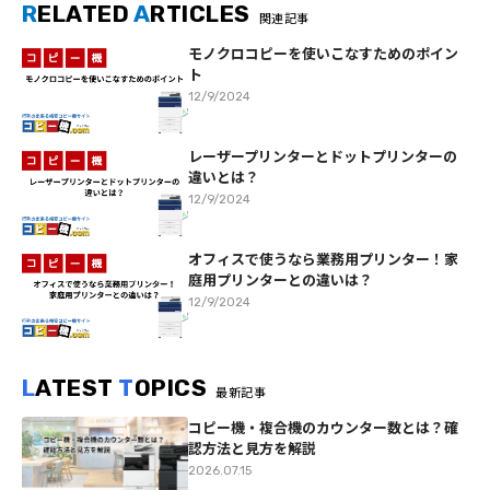
R
ELATED
A
RTICLES
関連記事
モノクロコピーを使いこなすためのポイン
ト
12/9/2024
レーザープリンターとドットプリンターの
違いとは？
12/9/2024
オフィスで使うなら業務用プリンター！家
庭用プリンターとの違いは？
12/9/2024
L
ATEST
T
OPICS
最新記事
コピー機・複合機のカウンター数とは？確
認方法と見方を解説
2026.07.15