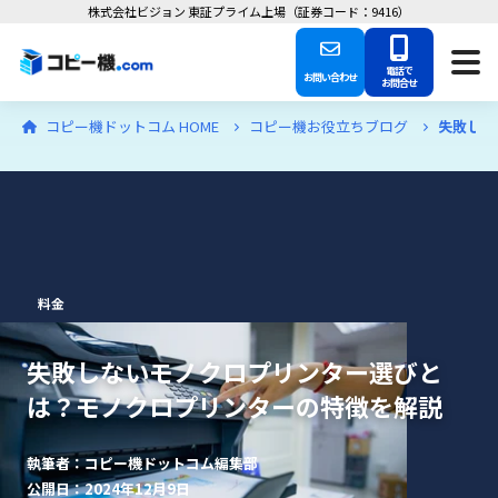
株式会社ビジョン 東証プライム上場（証券コード：9416）
電話で
お問い合わせ
お問合せ
コピー機ドットコム HOME
コピー機お役立ちブログ
失敗しな
料金
失敗しないモノクロプリンター選びと
は？モノクロプリンターの特徴を解説
執筆者：コピー機ドットコム編集部
公開日：2024年12月9日