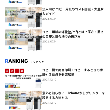
法人向け コピー用紙のコスト削減・大量購
入ガイド
2026.07.14
コピー用紙の坪量(g/m²)とは？厚さ・重さ
の目安と複合機での選び方
2026.07.14
R
ANKING
ランキング
コピー機で両面印刷・コピーするときの手
順や注意点を徹底解説
2024.12.10
意外と知らない！iPhoneからプリンターを
設定する方法とは
2024.12.10