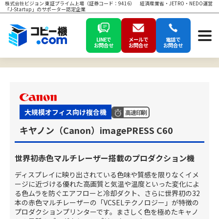
株式会社ビジョン 東証プライム上場（証券コード：9416） 経済産業省・JETRO・NEDO運営
「J-Startup」のサポーター認定企業
LINEで
メールで
電話で
お問合せ
お問合せ
お問合せ
大規模オフィス向け複合機
高速印刷
キヤノン（Canon）imagePRESS C60
世界初赤色マルチレーザー搭載のプロダクション機
ディスプレイに映り出されている色味や質感を限りなくイメ
ージに近づける優れた高画質と気温や温度といった変化によ
る色ムラを防ぐエアフローと冷却ダクト、さらに世界初の32
本の赤色マルチレーザーの「VCSELテクノロジー」が特徴の
プロダクションプリンターです。まさしく色を極めたキャノ