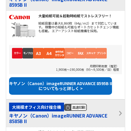
8595B II
大量給紙可能＆起動時給紙でストレスフリー！
給紙容量は最大8,860枚（64g / m2）まで対応していま
す。 稼働中の給紙も可能なオートカセットチェンジ機能
も搭載。 エアーアシスト給紙機構を採用。
保守方式
A3
A4
FAX
カラー
モノクロ
コピー
スキャナ
プリント
カウンタ
月間印刷枚数（推定）
1,900枚～190,000枚（95～9,500枚／日）程度
キヤノン（Canon）imageRUNNER ADVANCE 8595B II
についてもっと詳しく >
大規模オフィス向け複合機
高速印刷
キヤノン（Canon）imageRUNNER ADVANCE
8585B II