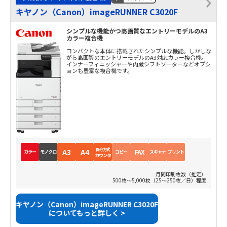
キヤノン（Canon）imageRUNNER C3020F
シンプルな機能かつ高画質なエントリーモデルのA3
カラー複合機
コンパクトな本体に搭載されたシンプルな機能。しかしな
がら高画質のエントリーモデルのA3対応カラー複合機。
インナーフィニッシャーや内蔵シフトソーターなどオプシ
ョンも豊富な複合機です。
保守方式
A3
A4
FAX
カラー
モノクロ
コピー
スキャナ
プリント
カウンタ
月間印刷枚数（推定）
500枚～5,000枚（25～250枚／日）程度
キヤノン（Canon）imageRUNNER C3020F
についてもっと詳しく >