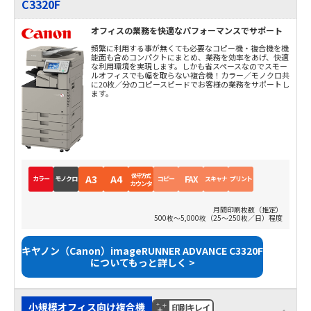
C3320F
オフィスの業務を快適なパフォーマンスでサポート
頻繁に利用する事が無くても必要なコピー機・複合機を機
能面も含めコンパクトにまとめ、業務を効率をあげ、快適
な利用環境を実現します。しかも省スペースなのでスモー
ルオフィスでも幅を取らない複合機！カラー／モノクロ共
に20枚／分のコピースピードでお客様の業務をサポートし
ます。
保守方式
A3
A4
FAX
カラー
モノクロ
コピー
スキャナ
プリント
カウンタ
月間印刷枚数（推定）
500枚～5,000枚（25～250枚／日）程度
キヤノン（Canon）imageRUNNER ADVANCE C3320F
についてもっと詳しく >
小規模オフィス向け複合機
印刷キレイ