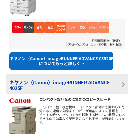
保守方式
A3
A4
FAX
カラー
モノクロ
コピー
スキャナ
プリント
カウンタ
月間印刷枚数（推定）
500枚～5,000枚 （25～250枚／日）程度
キヤノン（Canon）imageRUNNER ADVANCE C3520F
についてもっと詳しく >
キヤノン（Canon）imageRUNNER ADVANCE
4025F
コンパクト設計なのに驚きのコピースピード
このコピー機・複合機は、コンパクト設計にも関わらず毎
分25枚の速度で効率よくコピーが可能。多くの書類をコ
ピーする時や、パソコンから印刷する時でも、素早く対応
できるので効率よく業務をこなすお手伝いが可能となりま
す。