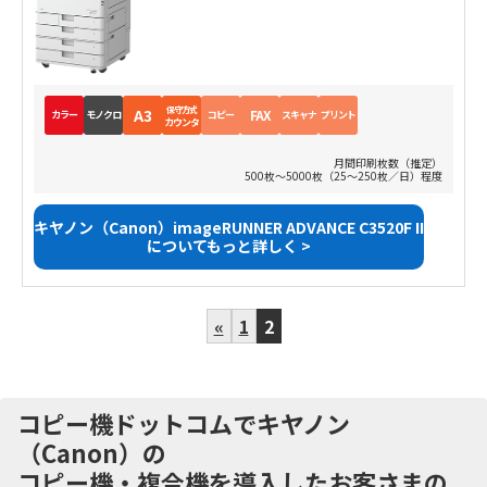
保守方式
A3
FAX
カラー
モノクロ
コピー
スキャナ
プリント
カウンタ
月間印刷枚数（推定）
500枚～5000枚（25～250枚／日）程度
キヤノン（Canon）imageRUNNER ADVANCE C3520F II
についてもっと詳しく >
«
1
2
コピー機ドットコムでキヤノン
（Canon）の
コピー機・複合機を導入したお客さまの