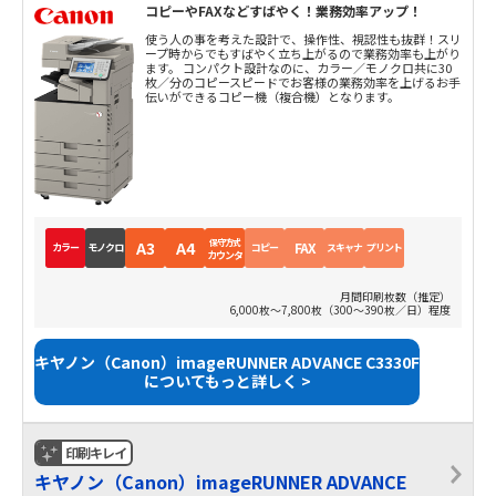
コピーやFAXなどすばやく！業務効率アップ！
使う人の事を考えた設計で、操作性、視認性も抜群！スリ
ープ時からでもすばやく立ち上がるので業務効率も上がり
ます。 コンパクト設計なのに、カラー／モノクロ共に30
枚／分のコピースピードでお客様の業務効率を上げるお手
伝いができるコピー機（複合機）となります。
保守方式
A3
A4
FAX
カラー
モノクロ
コピー
スキャナ
プリント
カウンタ
月間印刷枚数（推定）
6,000枚～7,800枚（300～390枚／日）程度
キヤノン（Canon）imageRUNNER ADVANCE C3330F
についてもっと詳しく >
印刷キレイ
キヤノン（Canon）imageRUNNER ADVANCE