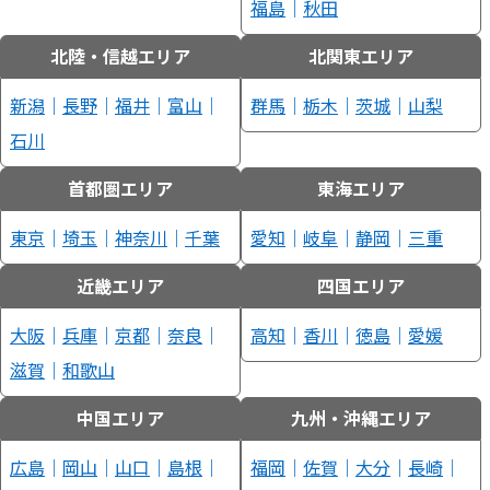
福島
｜
秋田
北陸・信越エリア
北関東エリア
新潟
｜
長野
｜
福井
｜
富山
｜
群馬
｜
栃木
｜
茨城
｜
山梨
石川
首都圏エリア
東海エリア
東京
｜
埼玉
｜
神奈川
｜
千葉
愛知
｜
岐阜
｜
静岡
｜
三重
近畿エリア
四国エリア
大阪
｜
兵庫
｜
京都
｜
奈良
｜
高知
｜
香川
｜
徳島
｜
愛媛
滋賀
｜
和歌山
中国エリア
九州・沖縄エリア
広島
｜
岡山
｜
山口
｜
島根
｜
福岡
｜
佐賀
｜
大分
｜
長崎
｜