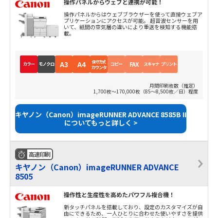
操作パネルからウェブと連携が可能！
操作パネルからはウェブブラウザーを使って直接ウェブア
プリケーションにアクセスが可能。 超音波センサーを用
いて、紙間の空気層の違いにより重送を検知する機能搭
載。
保守方式
A3
A4
FAX
カラー
モノクロ
コピー
スキャナ
プリント
カウンタ
月間印刷枚数（推定）
1,700枚～170,000枚（85～8,500枚／日）程度
キヤノン（Canon）imageRUNNER ADVANCE 8585B II
についてもっと詳しく >
高速印刷
キヤノン（Canon）imageRUNNER ADVANCE
8505
操作性と生産性を高めたパワフル複合機！
新タッチパネルを搭載しており、設定のカスタマイズが自
由にできるため、一人ひとりに合わせた使いやすさを提供