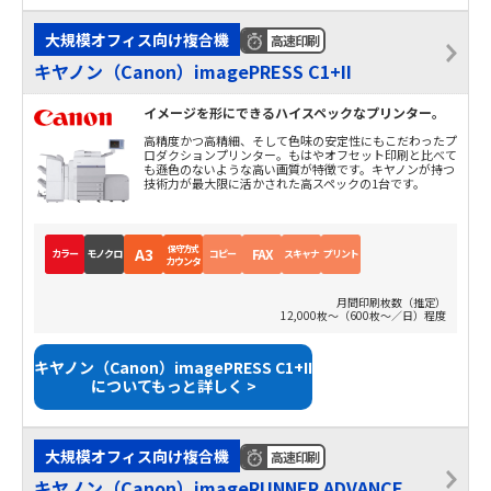
大規模オフィス向け複合機
高速印刷
キヤノン（Canon）imagePRESS C1+II
イメージを形にできるハイスペックなプリンター。
高精度かつ高精細、そして色味の安定性にもこだわったプ
ロダクションプリンター。もはやオフセット印刷と比べて
も遜色のないような高い画質が特徴です。キヤノンが持つ
技術力が最大限に活かされた高スペックの1台です。
保守方式
A3
FAX
カラー
モノクロ
コピー
スキャナ
プリント
カウンタ
月間印刷枚数（推定）
12,000枚～（600枚～／日）程度
キヤノン（Canon）imagePRESS C1+II
についてもっと詳しく >
大規模オフィス向け複合機
高速印刷
キヤノン（Canon）imageRUNNER ADVANCE