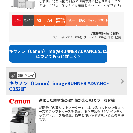
します。 待ち時間の削減や作業の効率化をはかることが
でき、いつもこなしている業務をスムーズにこなせます。
保守方式
A3
A4
FAX
カラー
モノクロ
コピー
スキャナ
プリント
カウンタ
月間印刷枚数（推定）
2,100枚～210,000枚（105～10,500枚／日）程度
キヤノン（Canon）imageRUNNER ADVANCE 8505
についてもっと詳しく >
印刷キレイ
キヤノン（Canon）imageRUNNER ADVANCE
C3520F
進化した効率性と操作性が光るA3カラー複合機
新開発「内蔵シフトソーター」により低コストかつ省スペ
ースでのシフトソースを実現。また液晶も「10.1インチタ
ッチパネル」を新搭載。効率と使いやすさを求めた複合機
です。