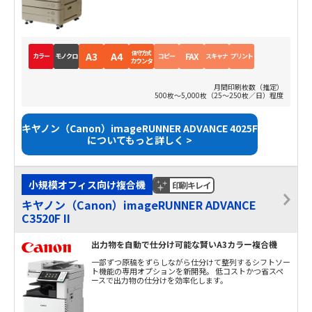
保守方式
A3
A4
FAX
カラー
モノクロ
コピー
スキャナ
プリント
カウンタ
月間印刷枚数（推定）
500枚～5,000枚（25～250枚／日）程度
キヤノン（Canon）imageRUNNER ADVANCE 4025F
についてもっと詳しく >
小規模オフィス向け複合機
印刷キレイ
キヤノン（Canon）imageRUNNER ADVANCE
C3520F II
出力物を自動で仕分け可能な賢いA3カラー複合機
一部ずつ原稿をずらしながら仕分けて整列するシフトソー
ト機能の専用オプションを新開発。 低コストかつ省スペ
ースで出力物の仕分けを効率化します。