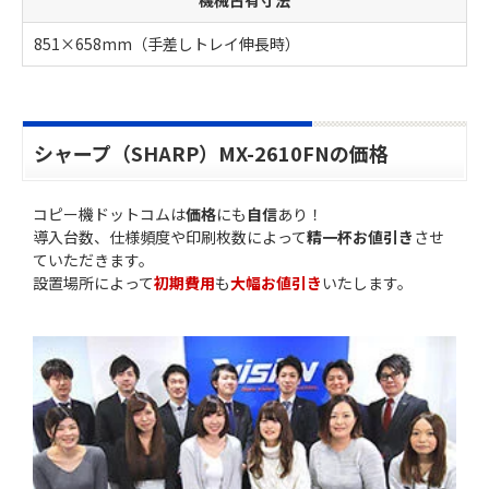
機械占有寸法
851×658mm（手差しトレイ伸長時）
シャープ（SHARP）MX-2610FNの価格
コピー機ドットコムは
価格
にも
自信
あり！
導入台数、仕様頻度や印刷枚数によって
精一杯お値引き
させ
ていただきます。
設置場所によって
初期費用
も
大幅お値引き
いたします。