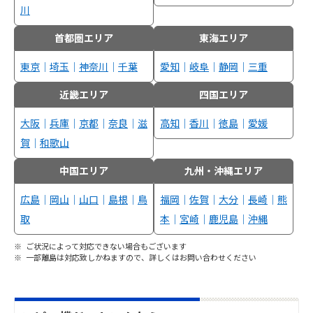
川
首都圏エリア
東海エリア
東京
｜
埼玉
｜
神奈川
｜
千葉
愛知
｜
岐阜
｜
静岡
｜
三重
近畿エリア
四国エリア
大阪
｜
兵庫
｜
京都
｜
奈良
｜
滋
高知
｜
香川
｜
徳島
｜
愛媛
賀
｜
和歌山
中国エリア
九州・沖縄エリア
広島
｜
岡山
｜
山口
｜
島根
｜
鳥
福岡
｜
佐賀
｜
大分
｜
長崎
｜
熊
取
本
｜
宮崎
｜
鹿児島
｜
沖縄
ご状況によって対応できない場合もございます
一部離島は対応致しかねますので、詳しくはお問い合わせください