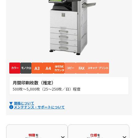
保守方式
A3
A4
FAX
カラー
モノクロ
コピー
スキャナ
プリント
カウンタ
月間印刷枚数（推定）
500枚～5,000枚（25～250枚／日）程度
価格について
メンテナンス・サポートについて
特徴
を
仕様
を