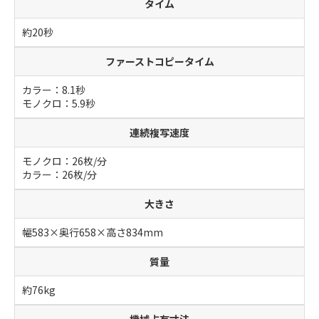
タイム
約20秒
ファーストコピータイム
カラー：8.1秒
モノクロ：5.9秒
連続複写速度
モノクロ：26枚/分
カラー：26枚/分
大きさ
幅583×奥行658×高さ834mm
質量
約76kg