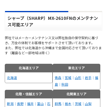
シャープ（SHARP）MX-2610FNのメンテナン
ス可能エリア
弊社ではメーカーメンテナンス又は弊社独自の保守契約に基づ
き、万全の体制でお客様をサポートさせて頂いております。
また、弊社では北海道から沖縄まで全国対応させて頂いておりま
す（離島など一部地域は除く）
北海道エリア
東北エリア
北海道
青森
｜
宮城
｜
山形
｜
岩手
｜
福
島
｜
秋田
北陸・信越エリア
北関東エリア
新潟
｜
長野
｜
福井
｜
富山
｜
石
群馬
｜
栃木
｜
茨城
｜
山梨