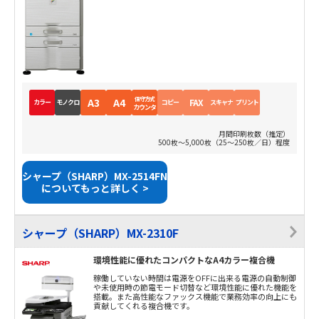
保守方式
A3
A4
FAX
カラー
モノクロ
コピー
スキャナ
プリント
カウンタ
月間印刷枚数（推定）
500枚～5,000枚（25～250枚／日）程度
シャープ（SHARP）MX-2514FN
についてもっと詳しく >
シャープ（SHARP）MX-2310F
環境性能に優れたコンパクトなA4カラー複合機
稼働していない時間は電源をOFFに出来る電源の自動制御
や未使用時の節電モード切替など環境性能に優れた機能を
搭載。また高性能なファックス機能で業務効率の向上にも
貢献してくれる複合機です。