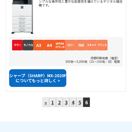
ンプルな操作性と豊かな拡張性を備えているデジタル複合
機です。
保守方式
A3
A4
FAX
カラー
モノクロ
コピー
スキャナ
プリント
カウンタ
月間印刷枚数（推定）
500枚～5,000枚（25～250枚／日）程度
シャープ（SHARP）MX-2020F
についてもっと詳しく >
«
1
2
3
4
5
6