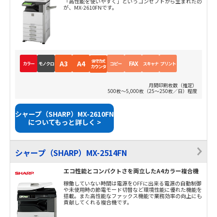
「高性能を使いやすく」というコンセプトから生まれたの
が、MX-2610FNです。
保守方式
A3
A4
FAX
カラー
モノクロ
コピー
スキャナ
プリント
カウンタ
月間印刷枚数（推定）
500枚～5,000枚（25～250枚／日）程度
シャープ（SHARP）MX-2610FN
についてもっと詳しく >
シャープ（SHARP）MX-2514FN
エコ性能とコンパクトさを両立したA4カラー複合機
稼働していない時間は電源をOFFに出来る電源の自動制御
や未使用時の節電モード切替など環境性能に優れた機能を
搭載。また高性能なファックス機能で業務効率の向上にも
貢献してくれる複合機です。