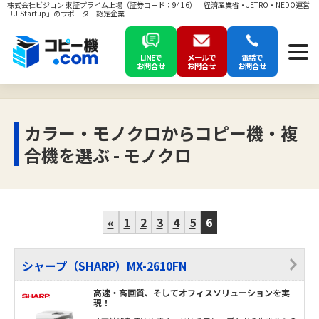
株式会社ビジョン 東証プライム上場（証券コード：9416） 経済産業省・JETRO・NEDO運営
「J-Startup」のサポーター認定企業
LINEで
メールで
電話で
お問合せ
お問合せ
お問合せ
カラー・モノクロからコピー機・複
合機を選ぶ - モノクロ
«
1
2
3
4
5
6
シャープ（SHARP）MX-2610FN
高速・高画質、そしてオフィスソリューションを実
現！