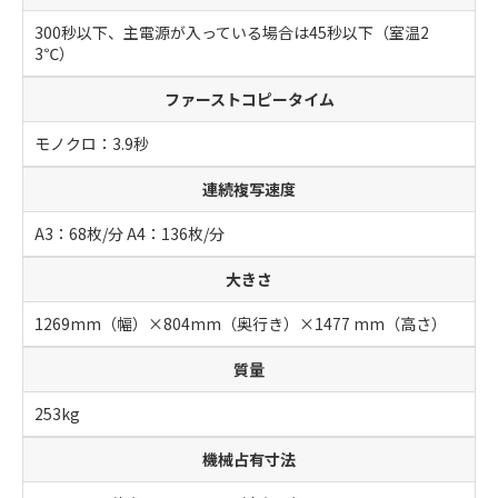
300秒以下、主電源が入っている場合は45秒以下（室温2
3℃）
ファーストコピータイム
モノクロ：3.9秒
連続複写速度
A3：68枚/分 A4：136枚/分
大きさ
1269mm（幅）×804mm（奥行き）×1477 mm（高さ）
質量
253kg
機械占有寸法