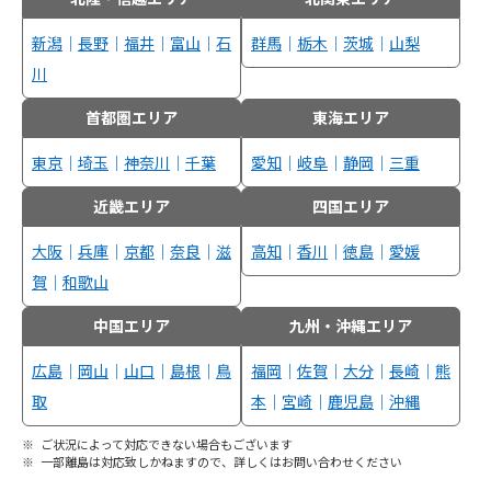
新潟
｜
長野
｜
福井
｜
富山
｜
石
群馬
｜
栃木
｜
茨城
｜
山梨
川
首都圏エリア
東海エリア
東京
｜
埼玉
｜
神奈川
｜
千葉
愛知
｜
岐阜
｜
静岡
｜
三重
近畿エリア
四国エリア
大阪
｜
兵庫
｜
京都
｜
奈良
｜
滋
高知
｜
香川
｜
徳島
｜
愛媛
賀
｜
和歌山
中国エリア
九州・沖縄エリア
広島
｜
岡山
｜
山口
｜
島根
｜
鳥
福岡
｜
佐賀
｜
大分
｜
長崎
｜
熊
取
本
｜
宮崎
｜
鹿児島
｜
沖縄
ご状況によって対応できない場合もございます
一部離島は対応致しかねますので、詳しくはお問い合わせください