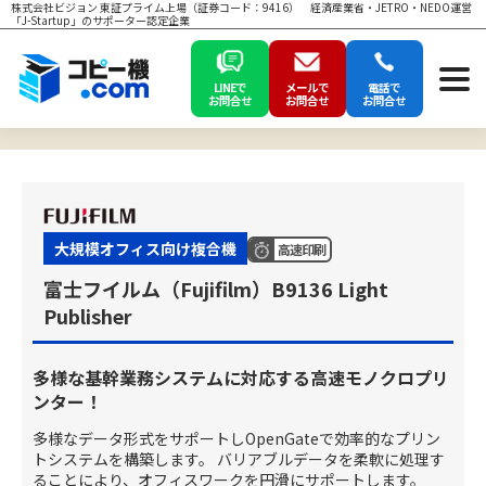
株式会社ビジョン 東証プライム上場（証券コード：9416） 経済産業省・JETRO・NEDO運営
「J-Startup」のサポーター認定企業
LINEで
メールで
電話で
お問合せ
お問合せ
お問合せ
大規模オフィス向け複合機
高速印刷
富士フイルム（Fujifilm）B9136 Light
Publisher
多様な基幹業務システムに対応する高速モノクロプリ
ンター！
多様なデータ形式をサポートしOpenGateで効率的なプリン
トシステムを構築します。 バリアブルデータを柔軟に処理す
ることにより、オフィスワークを円滑にサポートします。