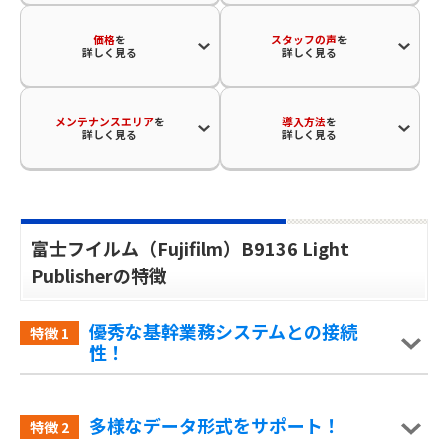
価格
を
スタッフの声
を
詳しく見る
詳しく見る
メンテナンスエリア
を
導入方法
を
詳しく見る
詳しく見る
富士フイルム（Fujifilm）B9136 Light
Publisherの特徴
優秀な基幹業務システムとの接続
特徴
1
性！
多様なデータ形式をサポート！
特徴
2