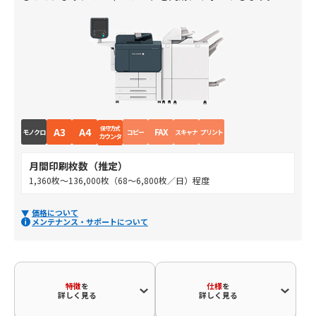
保守方式
A3
A4
FAX
モノクロ
コピー
スキャナ
プリント
カウンタ
月間印刷枚数（推定）
1,360枚～136,000枚（68～6,800枚／日）程度
価格について
メンテナンス・サポートについて
特徴
を
仕様
を
詳しく見る
詳しく見る