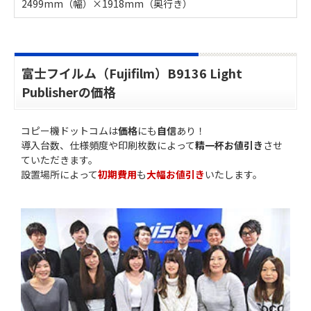
2499mm（幅）×1918mm（奥行き）
富士フイルム（Fujifilm）B9136 Light
Publisherの価格
コピー機ドットコムは
価格
にも
自信
あり！
導入台数、仕様頻度や印刷枚数によって
精一杯お値引き
させ
ていただきます。
設置場所によって
初期費用
も
大幅お値引き
いたします。