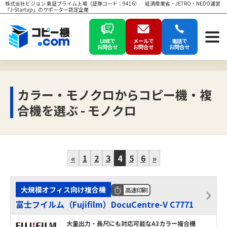
株式会社ビジョン 東証プライム上場（証券コード：9416） 経済産業省・JETRO・NEDO運営
「J-Startup」のサポーター認定企業
LINEで
メールで
電話で
お問合せ
お問合せ
お問合せ
カラー・モノクロからコピー機・複
合機を選ぶ - モノクロ
«
1
2
3
4
5
6
»
大規模オフィス向け複合機
高速印刷
富士フイルム（Fujifilm）DocuCentre-V C7771
大量出力・長尺にも対応可能なA3カラー複合機