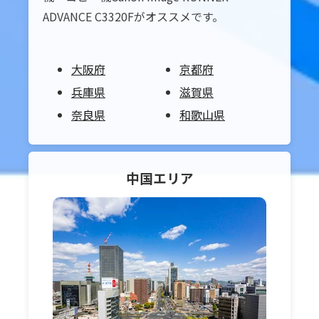
ADVANCE C3320Fがオススメです。
大阪府
京都府
兵庫県
滋賀県
奈良県
和歌山県
中国
エリア