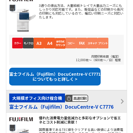
3通りの排出方法、大量給紙トレイで大量出力ニーズにも
しっかり対応可能です。また、販促品などの印刷から長尺
の印刷にも対応しているので、幅広い印刷ニーズに対応い
たします。
保守方式
A3
A4
FAX
カラー
モノクロ
コピー
スキャナ
プリント
カウンタ
月間印刷枚数（推定）
12,000枚～（600枚～／日）程度
富士フイルム（Fujifilm）DocuCentre-V C7771
についてもっと詳しく >
大規模オフィス向け複合機
高速印刷
富士フイルム（Fujifilm）DocuCentre-V C7776
優れた消費電力量低減力と多彩なオプションで省エ
ネとコスト削減に貢献！
国際基準であるTEC値をクリアする高い数値により消費電