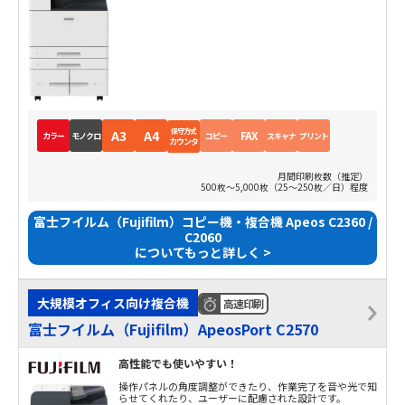
保守方式
A3
A4
FAX
カラー
モノクロ
コピー
スキャナ
プリント
カウンタ
月間印刷枚数（推定）
500枚～5,000枚（25～250枚／日）程度
富士フイルム（Fujifilm）コピー機・複合機 Apeos C2360 /
C2060
についてもっと詳しく >
大規模オフィス向け複合機
高速印刷
富士フイルム（Fujifilm）ApeosPort C2570
高性能でも使いやすい！
操作パネルの角度調整ができたり、作業完了を音や光で知
らせてくれたり、ユーザーに配慮された設計です。