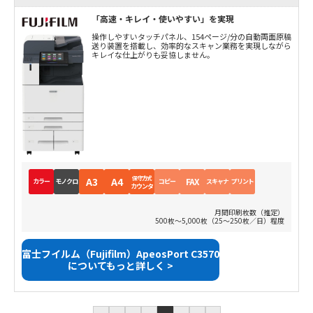
「高速・キレイ・使いやすい」を実現
操作しやすいタッチパネル、154ページ/分の自動両面原稿
送り装置を搭載し、効率的なスキャン業務を実現しながら
キレイな仕上がりも妥協しません。
保守方式
A3
A4
FAX
カラー
モノクロ
コピー
スキャナ
プリント
カウンタ
月間印刷枚数（推定）
500枚～5,000枚（25～250枚／日）程度
富士フイルム（Fujifilm）ApeosPort C3570
についてもっと詳しく >