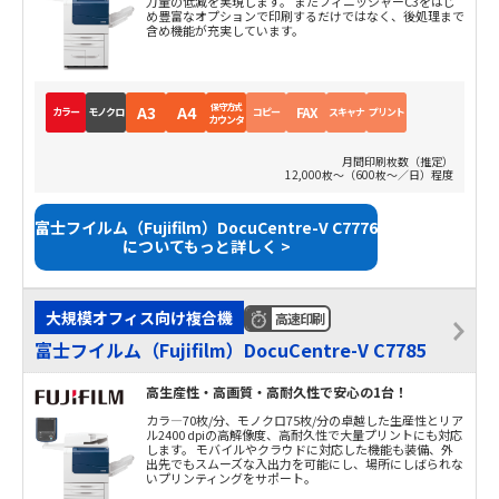
力量の低減を実現します。 またフィニッシャーC3をはじ
め豊富なオプションで印刷するだけではなく、後処理まで
含め機能が充実しています。
保守方式
A3
A4
FAX
カラー
モノクロ
コピー
スキャナ
プリント
カウンタ
月間印刷枚数（推定）
12,000枚～（600枚～／日）程度
富士フイルム（Fujifilm）DocuCentre-V C7776
についてもっと詳しく >
大規模オフィス向け複合機
高速印刷
富士フイルム（Fujifilm）DocuCentre-V C7785
高生産性・高画質・高耐久性で安心の1台！
カラ―70枚/分、モノクロ75枚/分の卓越した生産性とリア
ル2400 dpiの高解像度、高耐久性で大量プリントにも対応
します。 モバイルやクラウドに対応した機能も装備、外
出先でもスムーズな入出力を可能にし、場所にしばられな
いプリンティングをサポート。