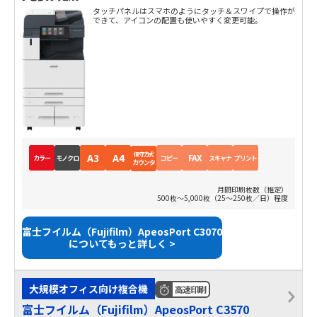
タッチパネルはスマホのようにタッチ＆スワイプで操作が
できて、アイコンの配置も使いやすく変更可能。
保守方式
A3
A4
FAX
カラー
モノクロ
コピー
スキャナ
プリント
カウンタ
月間印刷枚数（推定）
500枚～5,000枚（25～250枚／日）程度
富士フイルム（Fujifilm）ApeosPort C3070
についてもっと詳しく >
大規模オフィス向け複合機
高速印刷
富士フイルム（Fujifilm）ApeosPort C3570