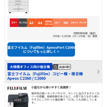
保守方式
A3
A4
FAX
カラー
モノクロ
コピー
スキャナ
プリント
カウンタ
月間印刷枚数（推定）
500枚～5,000枚（25～250枚／日）程度
富士フイルム（Fujifilm）ApeosPort C2060
についてもっと詳しく >
大規模オフィス向け複合機
高速印刷
富士フイルム（Fujifilm）コピー機・複合機
Apeos C2360 / C2060
小型ながら使いやすく高画質！
操作性の良いタッチパネルや、キレイに出力するテクノロ
ジーの搭載、給紙枚数の多さなど、小型でありながら使い
やすさにこだわった複合機で「OCR」にも対応していま
す。