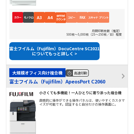
保守方式
A3
A4
FAX
カラー
モノクロ
コピー
スキャナ
プリント
カウンタ
月間印刷枚数（推定）
500枚～5,000枚（25～250枚／日）程度
富士フイルム（Fujifilm）DocuCentre SC2021
についてもっと詳しく >
大規模オフィス向け複合機
高速印刷
富士フイルム（Fujifilm）ApeosPort C2060
小さくても多機能！一人ひとりに寄り添った複合機
直感的に操作ができる操作パネルは、使いやすくカスタマ
イズが可能です。認証すると自分だけの操作画面に。