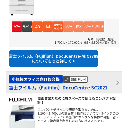
保守方式
A3
A4
FAX
カラー
モノクロ
コピー
スキャナ
プリント
カウンタ
月間印刷枚数（推定）
1,700枚～170,000枚（85～8,500枚／日）程度
富士フイルム（Fujifilm）DocuCentre-Ⅶ C7788
についてもっと詳しく >
小規模オフィス向け複合機
印刷キレイ
富士フイルム（Fujifilm）DocuCentre SC2021
高画質出力なのに省スペースで使えるコンパクト設
計！
コンパクトデザインで場所を取らないのに、
1,200×2,400dpiの高画質！操作については4.3インチのカ
ラーディスプレイで直感的にカンタンな操作が可能！省ス
ペースで複合機を利用したい方にオススメです。