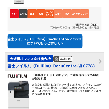
保守方式
A3
A4
FAX
カラー
モノクロ
コピー
スキャナ
プリント
カウンタ
月間印刷枚数（推定）
700枚～70,000枚（35～3,500枚／日）程度
富士フイルム（Fujifilm）DocuCentre-V C7785
についてもっと詳しく >
大規模オフィス向け複合機
高速印刷
富士フイルム（Fujifilm）DocuCentre-Ⅶ C7788
「業務別らくらくスキャン」で誰が操作しても均質
が保たれる
あらかじめ設定したボタンを押すだけで、スキャンしたデ
ータはルールに基づいて自動的に保存フォルダへ格納。
ルール化されていることで、誰が操作しても同じフォルダ
に保存されます。