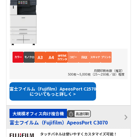
保守方式
A3
A4
FAX
カラー
モノクロ
コピー
スキャナ
プリント
カウンタ
月間印刷枚数（推定）
500枚～5,000枚（25～250枚／日）程度
富士フイルム（Fujifilm）ApeosPort C2570
についてもっと詳しく >
大規模オフィス向け複合機
高速印刷
富士フイルム（Fujifilm）ApeosPort C3070
タッチパネルは使いやすくカスタマイズ可能！