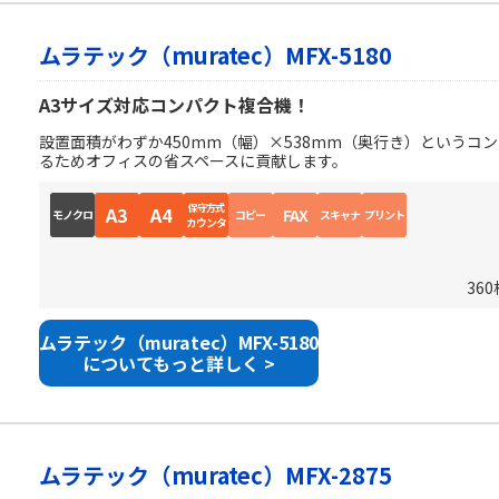
ムラテック（muratec）MFX-5180
A3サイズ対応コンパクト複合機！
設置面積がわずか450mm（幅）×538mm（奥行き）というコ
るためオフィスの省スペースに貢献します。
保守方式
A3
A4
FAX
モノクロ
コピー
スキャナ
プリント
カウンタ
36
ムラテック（muratec）MFX-5180
についてもっと詳しく >
ムラテック（muratec）MFX-2875