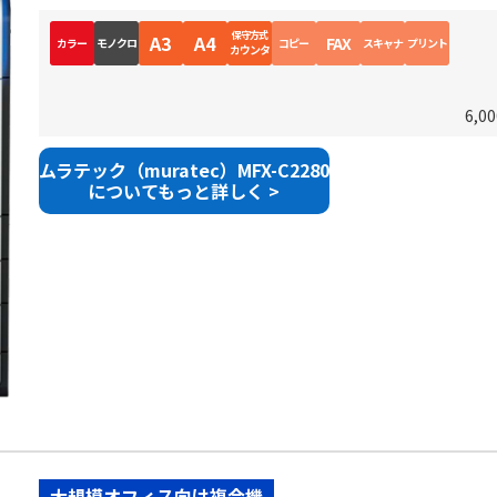
保守方式
A3
A4
FAX
カラー
モノクロ
コピー
スキャナ
プリント
カウンタ
6,
ムラテック（muratec）MFX-C2280
についてもっと詳しく >
大規模オフィス向け複合機