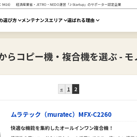
16） 経済産業省・JETRO・NEDO運営「J-Startup」のサポーター認定企業
の選び方
メンテナンスエリア
選ばれる理由
からコピー機・複合機を選ぶ - モ
«
1
2
ムラテック（muratec）MFX-C2260
快適な機能を集約したオールインワン複合機！