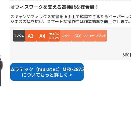
オフィスワークを支える高機能な複合機！
スキャンやファックス文書を画面上で確認できるためペーパーレス
ジネスの幅を広げ、スマートな操作性は作業効率を向上させます
保守方式
A3
A4
FAX
モノクロ
コピー
スキャナ
プリント
カウンタ
56
ムラテック（muratec）MFX-2875
についてもっと詳しく >