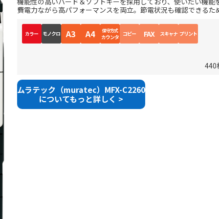
機能性の高いハード＆ソフトキーを採用しており、使いたい機能を
費電力ながら高パフォーマンスを両立。節電状況も確認できるた
保守方式
A3
A4
FAX
カラー
モノクロ
コピー
スキャナ
プリント
カウンタ
44
ムラテック（muratec）MFX-C2260
についてもっと詳しく >