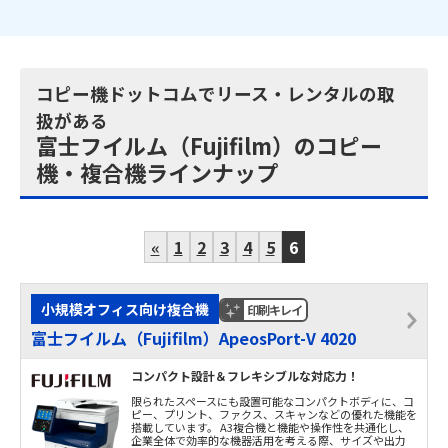
コピー機ドットコムでリース・レンタルの取
扱がある
富士フイルム（Fujifilm）のコピー
機・複合機ラインナップ
«
1
2
3
4
5
6
小規模オフィス向け複合機
印刷キレイ
富士フイルム（Fujifilm）ApeosPort-V 4020
コンパクト設計＆フレキシブルな対応力！
限られたスペースにも設置可能なコンパクトボディに、コ
ピー、プリント、ファクス、スキャンなどの優れた機能を
搭載しています。 A3複合機と機能や操作性を共通化し、
企業全体で効率的な機器活用を考える際、サイズや出力