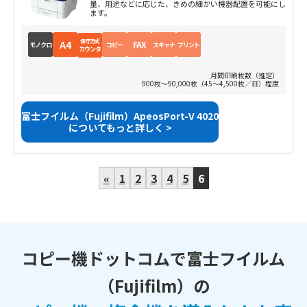
量、用途などに応じた、きめの細かい機器配置を可能にし
ます。
保守方式
A4
FAX
モノクロ
コピー
スキャナ
プリント
カウンタ
月間印刷枚数（推定）
900枚～90,000枚（45～4,500枚／日）程度
富士フイルム（Fujifilm）ApeosPort-V 4020
についてもっと詳しく >
«
1
2
3
4
5
6
コピー機ドットコムで富士フイルム
（Fujifilm）の