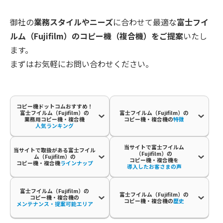
御社の
業務スタイルやニーズ
に合わせて最適な
富士フイ
ルム（Fujifilm）の
コピー機（複合機）をご提案
いたし
ます。
まずはお気軽にお問い合わせください。
コピー機ドットコムおすすめ！
富士フイルム（Fujifilm）の
富士フイルム（Fujifilm）の
業務用コピー機・複合機
コピー機・複合機の
特徴
人気ランキング
当サイトで富士フイルム
当サイトで取扱がある富士フイル
（Fujifilm）の
ム（Fujifilm）の
コピー機・複合機を
コピー機・複合機
ラインナップ
導入したお客さまの声
富士フイルム（Fujifilm）の
富士フイルム（Fujifilm）の
コピー機・複合機の
コピー機・複合機の
歴史
メンテナンス・提案可能エリア