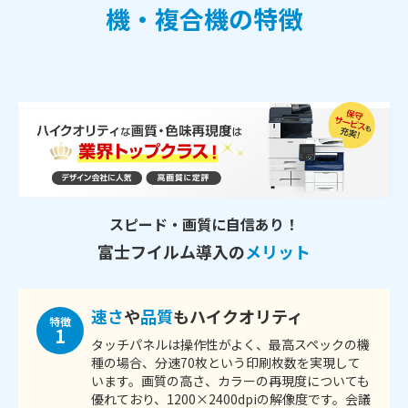
機・複合機の特徴
スピード・画質に自信あり！
富士フイルム導入の
メリット
速さ
や
品質
もハイクオリティ
特徴
1
タッチパネルは操作性がよく、最高スペックの機
種の場合、分速70枚という印刷枚数を実現して
います。画質の高さ、カラーの再現度についても
優れており、1200×2400dpiの解像度です。会議