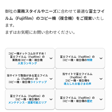
御社の
業務スタイルやニーズ
に合わせて最適な
富士フイ
ルム（Fujifilm）の
コピー機（複合機）をご提案
いたし
ます。
まずはお気軽にお問い合わせください。
コピー機ドットコムおすすめ！
富士フイルム（Fujifilm）の
富士フイルム（Fujifilm）の
業務用コピー機・複合機
コピー機・複合機の
特徴
人気ランキング
当サイトで富士フイルム
当サイトで取扱がある富士フイル
（Fujifilm）の
ム（Fujifilm）の
コピー機・複合機を
コピー機・複合機
ラインナップ
導入したお客さまの声
富士フイルム（Fujifilm）の
富士フイルム（Fujifilm）の
コピー機・複合機の
コピー機・複合機の
歴史
メンテナンス・提案可能エリア