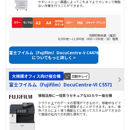
やすいメニュー画面によってこれまでよりカンタンで無駄
ない作業を行うことができます。
保守方式
A3
A4
FAX
カラー
モノクロ
コピー
スキャナ
プリント
カウンタ
月間印刷枚数（推定）
8,000枚～11,800枚（400～590枚／日）程度
富士フイルム（Fujifilm）DocuCentre-V C4476
についてもっと詳しく >
大規模オフィス向け複合機
印刷キレイ
富士フイルム（Fujifilm）DocuCentre-VI C5571
情報活用に一役買うセキュアなA3カラー複合機
クラウド上でのデータの管理ができるので、移動中などで
もカンタンにデータを閲覧することができます。また、操
作パネルによく使う機能などに絞ってカスタムができるの
で普段の社内での利用も便利です。