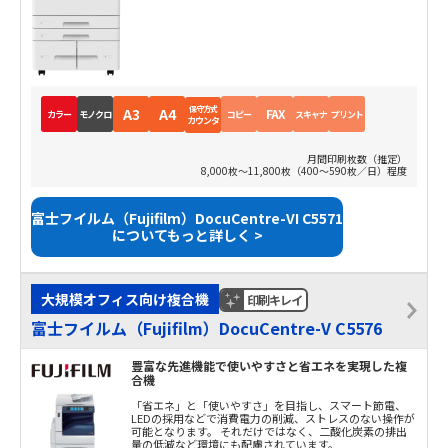
保守方式
A3
A4
FAX
カラー
モノクロ
コピー
スキャナ
プリント
カウンタ
月間印刷枚数（推定）
8,000枚～11,800枚（400～590枚／日）程度
富士フイルム（Fujifilm）DocuCentre-VI C5571
についてもっと詳しく >
大規模オフィス向け複合機
印刷キレイ
富士フイルム（Fujifilm）DocuCentre-V C5576
豊富な先進機能で使いやすさと省エネを実現した複
合機
「省エネ」と「使いやすさ」を目指し、スマート節電、
LEDの採用などで消費電力の削減、ストレスのない操作が
可能となります。 それだけではなく、二酸化炭素の排出
量の低減など環境にも配慮されています。