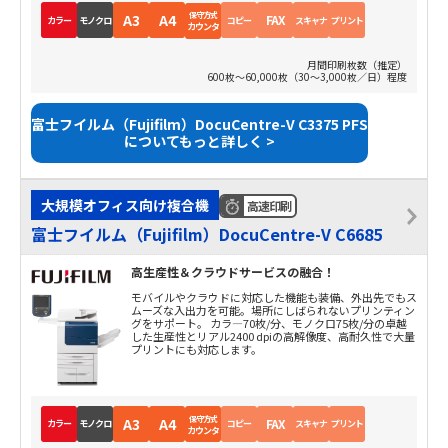
保守方式
A3
A4
FAX
カラー
モノクロ
コピー
スキャナ
プリント
カウンタ
月間印刷枚数（推定）
600枚～60,000枚（30～3,000枚／日）程度
富士フイルム（Fujifilm）DocuCentre-V C3375 PFS
についてもっと詳しく >
大規模オフィス向け複合機
高速印刷
富士フイルム（Fujifilm）DocuCentre-V C6685
高生産性＆クラウドサービスの融合！
モバイルやクラウドに対応した機能も装備、外出先でもス
ムーズな入出力を可能。場所にしばられないプリンティン
グをサポート。 カラ―70枚/分、モノクロ75枚/分の卓越
した生産性とリアル2400 dpiの高解像度、高耐久性で大量
プリントにも対応します。
保守方式
A3
A4
FAX
カラー
モノクロ
コピー
スキャナ
プリント
カウンタ