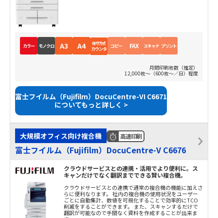
保守方式
A3
A4
FAX
カラー
モノクロ
コピー
スキャナ
プリント
カウンタ
月間印刷枚数（推定）
12,000枚～（600枚～／日）程度
富士フイルム（Fujifilm）DocuCentre-VI C6671
についてもっと詳しく >
大規模オフィス向け複合機
高速印刷
富士フイルム（Fujifilm）DocuCentre-V C6676
クラウドサービスとの連携・活用でより便利に。ス
キャンだけでなく翻訳までできる賢い複合機。
クラウドサービスとの連携で通常の複合機の機能に加えさ
らに便利なります。 社内の複合機の使用状況をユーザー
ごとに自動集計、数値を可視化することで効率的にTCO
削減をすることができます。 また、スキャンするだけで
翻訳が可能なので手間なく資料を作成することが出来ま