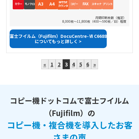
保守方式
A3
A4
FAX
カラー
モノクロ
コピー
スキャナ
プリント
カウンタ
月間印刷枚数（推定）
8,000枚～11,800枚（400～590枚／日）程度
富士フイルム（Fujifilm）DocuCentre-Ⅶ C6688
についてもっと詳しく >
«
1
2
3
4
5
6
»
コピー機ドットコムで富士フイルム
（Fujifilm）の
コピー機・複合機を導入したお客
さまの声