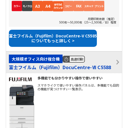
保守方式
A3
A4
FAX
カラー
モノクロ
コピー
スキャナ
プリント
カウンタ
月間印刷枚数（推定）
500枚～50,000枚（25～2,500枚／日）程度
富士フイルム（Fujifilm）DocuCentre-V C5585
についてもっと詳しく >
大規模オフィス向け複合機
高速印刷
富士フイルム（Fujifilm）DocuCentre-Ⅶ C5588
多機能でも分かりやすい操作で使いやすい
スマホライクで使いやすい操作パネルは、多機能でも目的
の機能が見つけやすい一覧表示。