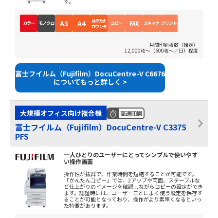
す。
保守方式
A3
A4
FAX
カラー
モノクロ
コピー
スキャナ
プリント
カウンタ
月間印刷枚数（推定）
12,000枚～（600枚～／日）程度
富士フイルム（Fujifilm）DocuCentre-V C6676
についてもっと詳しく >
大規模オフィス向け複合機
高速印刷
富士フイルム（Fujifilm）DocuCentre-V C3375
PFS
一人ひとりのユーザーにとってシンプルで使いやす
い操作画面
操作性が抜群で、作業時間を短縮することが可能です。
「かんたんコピー」では、2アップや両面、ステープルな
ど仕上がりのイメージを確認しながらコピーの設定ができ
ます。認証時には、ユーザーごとによく使う設定を保存す
ることが可能となっており、操作がより素早くなるといっ
た特徴があります。