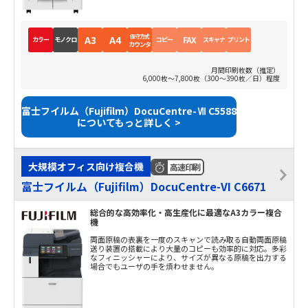
保守方式
A3
A4
FAX
カラー
モノクロ
コピー
スキャナ
プリント
カウンタ
月間印刷枚数（推定）
6,000枚～7,800枚（300～390枚／日）程度
富士フイルム（Fujifilm）DocuCentre-Ⅶ C5588
についてもっと詳しく >
大規模オフィス向け複合機
高速印刷
富士フイルム（Fujifilm）DocuCentre-VI C6671
総合的な高効率化・高生産化に最適なA3カラー複合
機
両面原稿の表裏を一度のスキャンで読み取る自動両面原稿
送り装置の搭載により大量のコピーも効率的に対応。多彩
なフィニッシャーにより、サイズが異なる原稿を出力する
場合でもユーザの手を煩わせません。