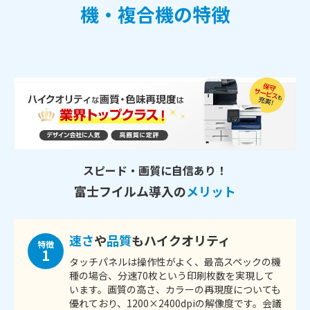
機・複合機の特徴
スピード・画質に自信あり！
富士フイルム導入の
メリット
速さ
や
品質
もハイクオリティ
特徴
1
タッチパネルは操作性がよく、最高スペックの機
種の場合、分速70枚という印刷枚数を実現して
います。画質の高さ、カラーの再現度についても
優れており、1200×2400dpiの解像度です。会議