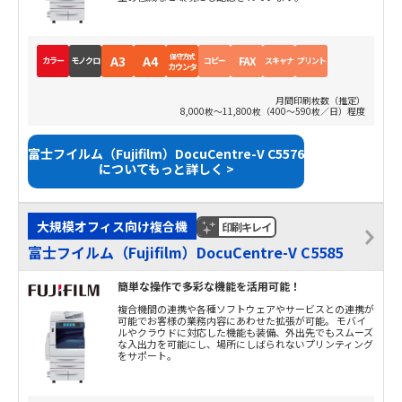
保守方式
A3
A4
FAX
カラー
モノクロ
コピー
スキャナ
プリント
カウンタ
月間印刷枚数（推定）
8,000枚～11,800枚（400～590枚／日）程度
富士フイルム（Fujifilm）DocuCentre-V C5576
についてもっと詳しく >
大規模オフィス向け複合機
印刷キレイ
富士フイルム（Fujifilm）DocuCentre-V C5585
簡単な操作で多彩な機能を活用可能！
複合機間の連携や各種ソフトウェアやサービスとの連携が
可能でお客様の業務内容にあわせた拡張が可能。 モバイ
ルやクラウドに対応した機能も装備、外出先でもスムーズ
な入出力を可能にし、場所にしばられないプリンティング
をサポート。