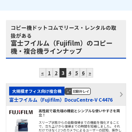
コピー機ドットコムでリース・レンタルの取
扱がある
富士フイルム（Fujifilm）のコピー
機・複合機ラインナップ
«
1
2
3
4
5
6
»
大規模オフィス向け複合機
印刷キレイ
富士フイルム（Fujifilm）DocuCentre-V C4476
高性能で最先端の機能とシンプルな使いやすさを両
立！
スリープ状態からの自動復帰までの機能を強化すること
で、立ち上げから復帰までの時間を短縮しました。 それ
だけではなく2つのカメラによるユーザーの認知、操作し