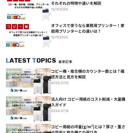
それぞれの特徴や違いを解説
12/9/2024
オフィスで使うなら業務用プリンター！家
庭用プリンターとの違いは？
12/9/2024
L
ATEST
T
OPICS
最新記事
コピー機・複合機のカウンター数とは？確
認方法と見方を解説
2026.07.15
法人向け コピー用紙のコスト削減・大量購
入ガイド
2026.07.14
コピー用紙の坪量(g/m²)とは？厚さ・重さ
の目安と複合機での選び方