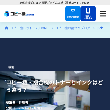
株式会社ビジョン 東証プライム上場（証券コード：9416）
電話で
お問い合わせ
お問合せ
コピー機ドットコム HOME
コピー機お役立ちブログ
トナーと
機能
コピー機・複合機のトナーとインクはど
う違う？
執筆者：管理者
公開日：2024年12月9日