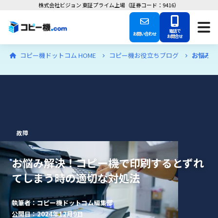
株式会社ビジョン 東証プライム上場（証券コード：9416）
電話で
お問い合わせ
お問合せ
コピー機ドットコム HOME
コピー機お役立ちブログ
お悩み解
故障
お悩み解決！コピー機で印刷するとずれ
てしまう時の適切な対処法
執筆者：コピー機ドットコム編集部
公開日：2024年12月9日