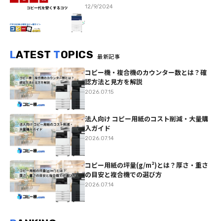
12/9/2024
L
ATEST
T
OPICS
最新記事
コピー機・複合機のカウンター数とは？確
認方法と見方を解説
2026.07.15
法人向け コピー用紙のコスト削減・大量購
入ガイド
2026.07.14
コピー用紙の坪量(g/m²)とは？厚さ・重さ
の目安と複合機での選び方
2026.07.14